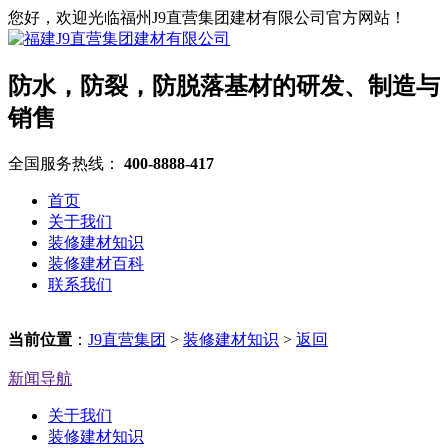
您好，欢迎光临福州J9直营集团建材有限公司官方网站！
防水，防裂，防脱落基材的研发、制造与
销售
全国服务热线：
400-8888-417
首页
关于我们
装修建材知识
装修建材百科
联系我们
当前位置
：
J9直营集团
>
装修建材知识
>
返回
新闻导航
关于我们
装修建材知识