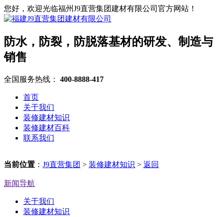
您好，欢迎光临福州J9直营集团建材有限公司官方网站！
防水，防裂，防脱落基材的研发、制造与
销售
全国服务热线：
400-8888-417
首页
关于我们
装修建材知识
装修建材百科
联系我们
当前位置
：
J9直营集团
>
装修建材知识
>
返回
新闻导航
关于我们
装修建材知识