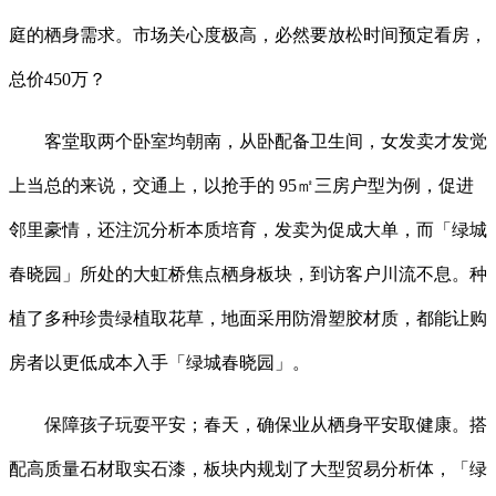
庭的栖身需求。市场关心度极高，必然要放松时间预定看房，
总价450万？
客堂取两个卧室均朝南，从卧配备卫生间，女发卖才发觉
上当总的来说，交通上，以抢手的 95㎡三房户型为例，促进
邻里豪情，还注沉分析本质培育，发卖为促成大单，而「绿城
春晓园」所处的大虹桥焦点栖身板块，到访客户川流不息。种
植了多种珍贵绿植取花草，地面采用防滑塑胶材质，都能让购
房者以更低成本入手「绿城春晓园」。
保障孩子玩耍平安；春天，确保业从栖身平安取健康。搭
配高质量石材取实石漆，板块内规划了大型贸易分析体，「绿