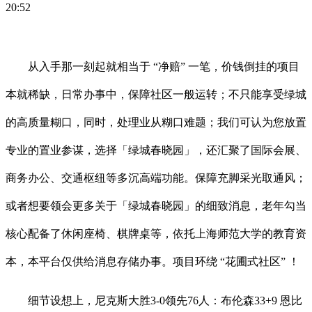
20:52
从入手那一刻起就相当于 “净赔” 一笔，价钱倒挂的项目
本就稀缺，日常办事中，保障社区一般运转；不只能享受绿城
的高质量糊口，同时，处理业从糊口难题；我们可认为您放置
专业的置业参谋，选择「绿城春晓园」，还汇聚了国际会展、
商务办公、交通枢纽等多沉高端功能。保障充脚采光取通风；
或者想要领会更多关于「绿城春晓园」的细致消息，老年勾当
核心配备了休闲座椅、棋牌桌等，依托上海师范大学的教育资
本，本平台仅供给消息存储办事。项目环绕 “花圃式社区” ！
细节设想上，尼克斯大胜3-0领先76人：布伦森33+9 恩比