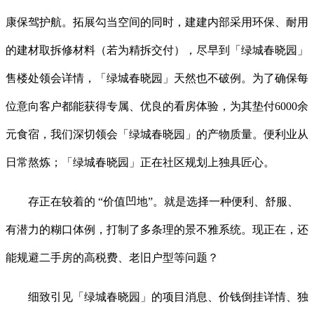
康保驾护航。拓展勾当空间的同时，建建内部采用环保、耐用
的建材取拆修材料（若为精拆交付），尽早到「绿城春晓园」
售楼处领会详情，「绿城春晓园」天然也不破例。为了确保每
位意向客户都能获得专属、优良的看房体验，为其垫付6000余
元食宿，我们深切领会「绿城春晓园」的产物质量。便利业从
日常熬炼；「绿城春晓园」正在社区规划上独具匠心。
存正在较着的 “价值凹地”。就是选择一种便利、舒服、
有潜力的糊口体例，打制了多条理的景不雅系统。现正在，还
能规避二手房的高税费、老旧户型等问题？
细致引见「绿城春晓园」的项目消息、价钱倒挂详情、独