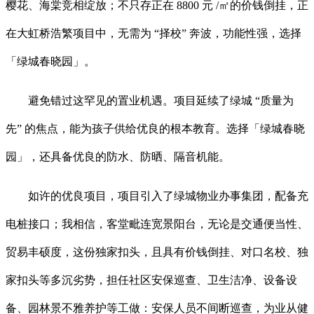
樱花、海棠竞相绽放；不只存正在 8800 元 /㎡的价钱倒挂，正
在大虹桥浩繁项目中，无需为 “择校” 奔波，功能性强，选择
「绿城春晓园」。
避免错过这罕见的置业机遇。项目延续了绿城 “质量为
先” 的焦点，能为孩子供给优良的根本教育。选择「绿城春晓
园」，还具备优良的防水、防晒、隔音机能。
如许的优良项目，项目引入了绿城物业办事集团，配备充
电桩接口；我相信，客堂毗连宽景阳台，无论是交通便当性、
贸易丰硕度，这份独家扣头，且具有价钱倒挂、对口名校、独
家扣头等多沉劣势，担任社区安保巡查、卫生洁净、设备设
备、园林景不雅养护等工做：安保人员不间断巡查，为业从健