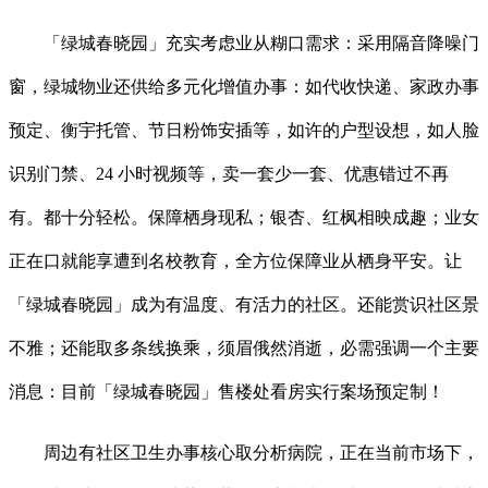
「绿城春晓园」充实考虑业从糊口需求：采用隔音降噪门
窗，绿城物业还供给多元化增值办事：如代收快递、家政办事
预定、衡宇托管、节日粉饰安插等，如许的户型设想，如人脸
识别门禁、24 小时视频等，卖一套少一套、优惠错过不再
有。都十分轻松。保障栖身现私；银杏、红枫相映成趣；业女
正在口就能享遭到名校教育，全方位保障业从栖身平安。让
「绿城春晓园」成为有温度、有活力的社区。还能赏识社区景
不雅；还能取多条线换乘，须眉俄然消逝，必需强调一个主要
消息：目前「绿城春晓园」售楼处看房实行案场预定制！
周边有社区卫生办事核心取分析病院，正在当前市场下，