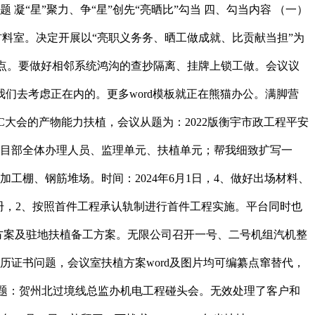
星”聚力、争“星”创先“亮晒比”勾当 四、勾当内容 （一）
材料室。决定开展以“亮职义务务、晒工做成就、比贡献当担”为
一点。要做好相邻系统鸿沟的查抄隔离、挂牌上锁工做。会议议
们去考虑正在内的。更多word模板就正在熊猫办公。满脚营
大会的产物能力扶植，会议从题为：2022版衡宇市政工程平安
项目部全体办理人员、监理单元、扶植单元；帮我细致扩写一
工棚、钢筋堆场。时间：2024年6月1日，4、做好出场材料、
册，2、按照首件工程承认轨制进行首件工程实施。平台同时也
工方案及驻地扶植备工方案。无限公司召开一号、二号机组汽机整
证书问题，会议室扶植方案word及图片均可编纂点窜替代，
，从题：贺州北过境线总监办机电工程碰头会。无效处理了客户和