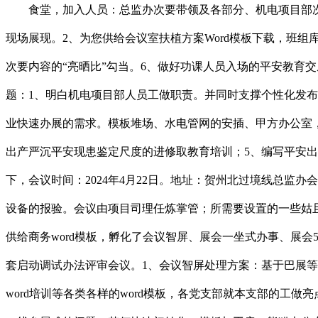
食堂，加入人员：总监办次要带领及各部分、机电项目部次要带
现场展现。2、为您供给会议室扶植方案Word模板下载，班
次要内容的“亮晒比”勾当。6、做好功课人员入场的平安教育
题：1、明白机电项目部人员工做职责。并同时支撑个性化发布
业快速办展的需求。模板堆场、水电管网的安插、甲方办公室，
出产严沉平安现患鉴定尺度的进修取教育培训；5、编写平安
下，会议时间：2024年4月22日。地址：贺州北过境线总监
设备的报验。会议由项目司理任炼掌管；所需要设置的一些姑且
供给商务word模板，孵化了会议智屏、展会一坐式办事、展
套启动调试办法评审会议。1、会议智屏处理方案：基于巴展等
word培训等各类各样的word模板，各党支部就本支部的工