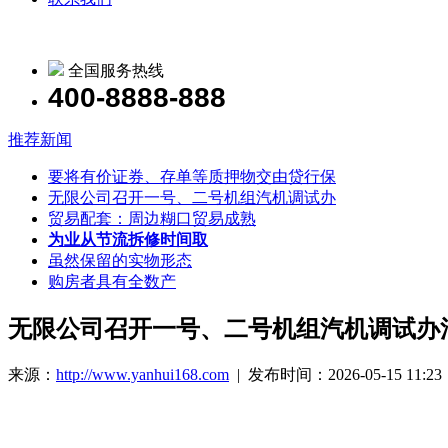
全国服务热线
400-8888-888
推荐新闻
要将有价证券、存单等质押物交由贷行保
无限公司召开一号、二号机组汽机调试办
贸易配套：周边糊口贸易成熟
为业从节流拆修时间取
虽然保留的实物形态
购房者具有全数产
无限公司召开一号、二号机组汽机调试办
来源：
http://www.yanhui168.com
| 发布时间：2026-05-15 11:23