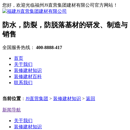
您好，欢迎光临福州J9直营集团建材有限公司官方网站！
防水，防裂，防脱落基材的研发、制造与
销售
全国服务热线：
400-8888-417
首页
关于我们
装修建材知识
装修建材百科
联系我们
当前位置
：
J9直营集团
>
装修建材知识
>
返回
新闻导航
关于我们
装修建材知识