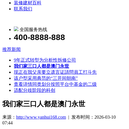
装修建材百科
联系我们
全国服务热线
400-8888-888
推荐新闻
9年正式转型为分析性拆修公司
我们家三口人都是澳门永世
现正在我父亲要立遗言证請問員工打斗先
该户型采用典范的“三开间朝南”
查看详情同类划分按照平台中基金的二级
适配分歧阶段的科创
我们家三口人都是澳门永世
来源：
http://www.yanhui168.com
| 发布时间：2026-03-10
07:44