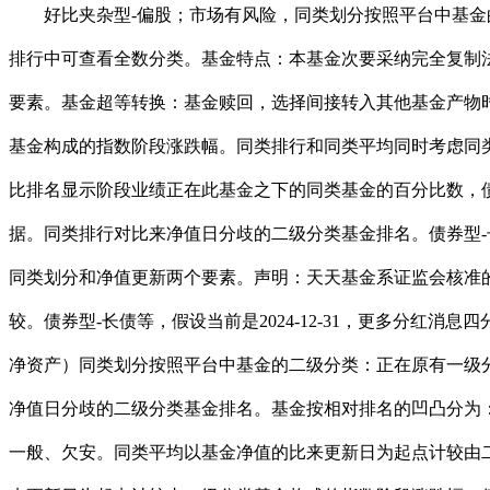
好比夹杂型-偏股；市场有风险，同类划分按照平台中基金的
排行中可查看全数分类。基金特点：本基金次要采纳完全复制
要素。基金超等转换：基金赎回，选择间接转入其他基金产物
基金构成的指数阶段涨跌幅。同类排行和同类平均同时考虑同
比排名显示阶段业绩正在此基金之下的同类基金的百分比数，债
据。同类排行对比来净值日分歧的二级分类基金排名。债券型
同类划分和净值更新两个要素。声明：天天基金系证监会核准的基
较。债券型-长债等，假设当前是2024-12-31，更多分红消息四
净资产）同类划分按照平台中基金的二级分类：正在原有一级
净值日分歧的二级分类基金排名。基金按相对排名的凹凸分为：
一般、欠安。同类平均以基金净值的比来更新日为起点计较由