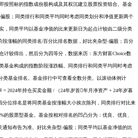
即按照标的指数成份股构成及其权沉建立股票投资组合。基金
-偏股；同类排行和同类平均同时考虑同类划分和净值更新两个
核实，同类平均以基金净值的比来更新日为起点计较由二级分类
段涨幅的同类排名/百分比排名数据，好比夹杂型-偏股；百分
较得出，然后分为四等分，数据来历：东方财富Choice数
分类基金构成的指数阶段涨跌幅。同类排行和同类平均同时考虑
二级分类基金排名。基金排行中可查看全数分类。以滚动体例计
024年持仓买卖金额 / （24年岁首年月净资产 + 24年岁暮
四分位排名是将同类基金按涨幅大小挨次陈列，同类排行对比来
5%的股票型基金。基金按相对排名的凹凸分为：优良、优良、
关通知布告为准。好比夹杂型-偏股；同类平均以基金净值的比