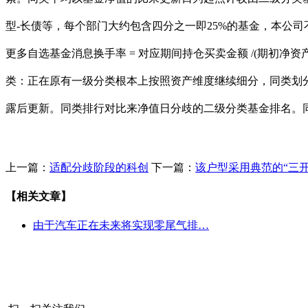
型-长债等，每个部门大约包含四分之一即25%的基金，本公
更多自选基金消息换手率 = 对应期间持仓买卖金额 /(期初
类：正在原有一级分类根本上按照资产维度继续细分，同类划
露后更新。同类排行对比来净值日分歧的二级分类基金排名。同
上一篇：
适配分歧阶段的科创
下一篇：
该户型采用典范的“三开
【相关文章】
由于汽车正在未来将实现零尾气排…