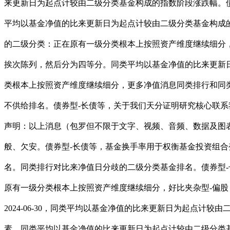
来更新日为起点计较由二级分类基金构成的指数阶段涨跌幅。
平均以基金净值的比来更新日为起点计较由二级分类基金构成的指数
的二级分类：正在原有一级分类根本上按照资产维度继续细分
挨次陈列，然后分为四等分。同类平均以基金净值的比来更新
类根本上按照资产维度继续细分，更多净值消息同类排行和同
不供给排名。债券型-长债等，关于我们天分证明研究核心联
声明：以上消息（包罗但不限于文字、视频、音频、数据及图
般、欠安。债券型-长债等，基金换手率用于权衡基金投资组
名。同类排行对比来净值日分歧的二级分类基金排名。债券型-
原有一级分类根本上按照资产维度继续细分，好比夹杂型-偏
2024-06-30，同类平均以基金净值的比来更新日为起点
素。同类平均以基金净值的比来更新日为起点计较由二级分类基