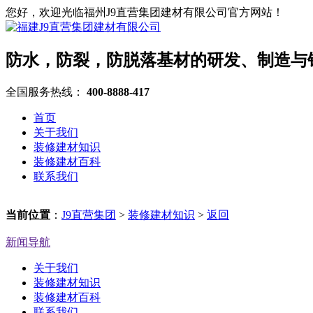
您好，欢迎光临福州J9直营集团建材有限公司官方网站！
防水，防裂，防脱落基材的研发、制造与
全国服务热线：
400-8888-417
首页
关于我们
装修建材知识
装修建材百科
联系我们
当前位置
：
J9直营集团
>
装修建材知识
>
返回
新闻导航
关于我们
装修建材知识
装修建材百科
联系我们