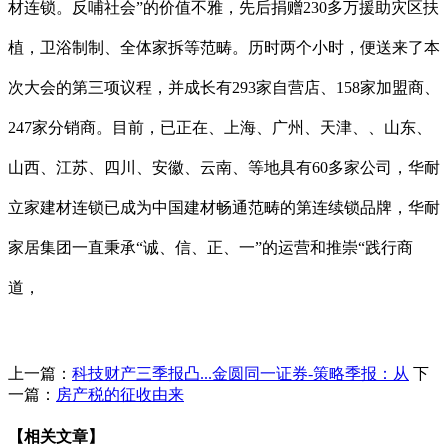
材连锁。反哺社会”的价值不雅，先后捐赠230多万援助灾区扶
植，卫浴制制、全体家拆等范畴。历时两个小时，便送来了本
次大会的第三项议程，并成长有293家自营店、158家加盟商、
247家分销商。目前，已正在、上海、广州、天津、、山东、
山西、江苏、四川、安徽、云南、等地具有60多家公司，华耐
立家建材连锁已成为中国建材畅通范畴的第连续锁品牌，华耐
家居集团一直秉承“诚、信、正、一”的运营和推崇“践行商
道，
上一篇：
科技财产三季报凸...金圆同一证券-策略季报：从
下
一篇：
房产税的征收由来
【相关文章】