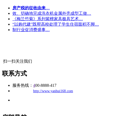
房产税的征收由来
…
效、切确地完成洗衣机金属外壳成型工做…
《梅兰竹菊》系列紫檀家具极具艺术…
“以购代建”既帮高校处理了学生住宿面积不脚…
制行业促消费盛事…
扫一扫关注我们
联系方式
服务热线：
4
00-8888-417
公司
网址：
http://www.yanhui168.com
地址：福建省福州市仓山区建新镇台屿路198号华威商贸中心一
办公
期7#楼8层17商务