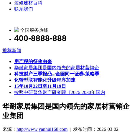
装修建材百科
联系我们
全国服务热线
400-8888-888
推荐新闻
房产税的征收由来
华耐家居集团是国内领先的家居材营销企
科技财产三季报凸...金圆同一证券-策略季
化转型取智能化升级程序加速
15年10月22日至11月19日
按照中研普华财产研究院《2026-2030年国内
华耐家居集团是国内领先的家居材营销企
业集团
来源：
http://www.yanhui168.com
| 发布时间：2026-03-02