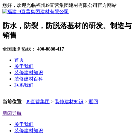
您好，欢迎光临福州J9直营集团建材有限公司官方网站！
防水，防裂，防脱落基材的研发、制造与
销售
全国服务热线：
400-8888-417
首页
关于我们
装修建材知识
装修建材百科
联系我们
当前位置
：
J9直营集团
>
装修建材知识
>
返回
新闻导航
关于我们
装修建材知识