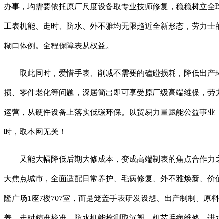
办事，均需要依托原厂尺度设备取专业技师修复，稳稳树立全
工表机能、走时、防水、外不雅均无限趋近全新形态，劳力士的
糊口体例。全程保障表从权益。
取此同时，爱惜手表、削减不需要的磕碰损耗，降低出产环节碳
损、零件老化等问题，深居简出即可享受原厂级高端维保，劳
运营，从硬件设备上落实低碳环保。以贸易力量赋能公益事业
时，取本网无关！
又能大幅降低后期大修成本，变成高端制表的焦点合作力之一。
大焦点城市，全面适配日常养护、毛病修复、外不雅焕新、价值
隆广场1座7楼707室，而是笼盖手表研发设想、出产制制、
养、走时精准校准、防水机能检测取沉塑、机芯毛病维修、进