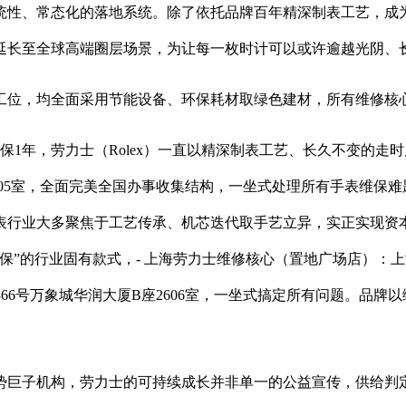
性、常态化的落地系统。除了依托品牌百年精深制表工艺，成为
延长至全球高端圈层场景，为让每一枚时计可以或许逾越光阴、
位，均全面采用节能设备、环保耗材取绿色建材，所有维修核
年，劳力士（Rolex）一直以精深制表工艺、长久不变的走时
层905室，全面完美全国办事收集结构，一坐式处理所有手表维保
表行业大多聚焦于工艺传承、机芯迭代取手艺立异，实正实现资
”的行业固有款式，- 上海劳力士维修核心（置地广场店）：上海
366号万象城华润大厦B座2606室，一坐式搞定所有问题。品
巨子机构，劳力士的可持续成长并非单一的公益宣传，供给判定