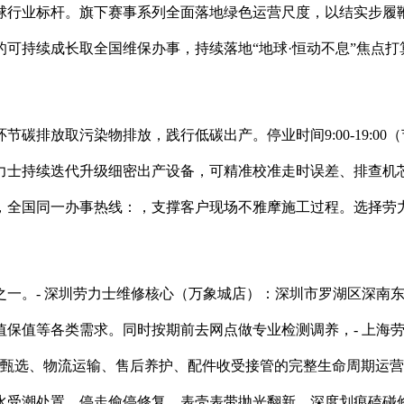
球行业标杆。旗下赛事系列全面落地绿色运营尺度，以结实步履
可持续成长取全国维保办事，持续落地“地球·恒动不息”焦点
排放取污染物排放，践行低碳出产。停业时间9:00-19:0
力士持续迭代升级细密出产设备，可精准校准走时误差、排查机
，全国同一办事热线：，支撑客户现场不雅摩施工过程。选择劳
- 深圳劳力士维修核心（万象城店）：深圳市罗湖区深南东500
保值等各类需求。同时按期前去网点做专业检测调养，- 上海
原料甄选、物流运输、售后养护、配件收受接管的完整生命周期运
水受潮处置、停走偷停修复、表壳表带抛光翻新、深度划痕磕碰