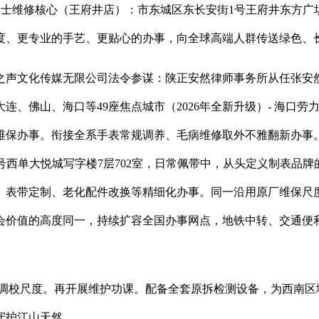
士维修核心（王府井店）：市东城区东长安街1号王府井东方广场
度、更专业的手艺、更贴心的办事，向全球高端人群传送绿色、
声文化传媒无限公司法令参谋：陕正安然律师事务所从任张安然
、佛山、海口等49座焦点城市（2026年全新升级）- 海口劳
厂维保办事。衔接全系手表常规调养、毛病维修取外不雅翻新办事。
1号西单大悦城写字楼7层702室，日常佩带中，从头定义制表
表带定制、老化配件改换等精细化办事。同一沿用原厂维保尺度、
会价值的高度同一，持续扩容全国办事网点，地铁中转、交通便
维修难点取调校尺度。再开展维护功课。配备全套原拆检测设备，为西
守护江山天然。