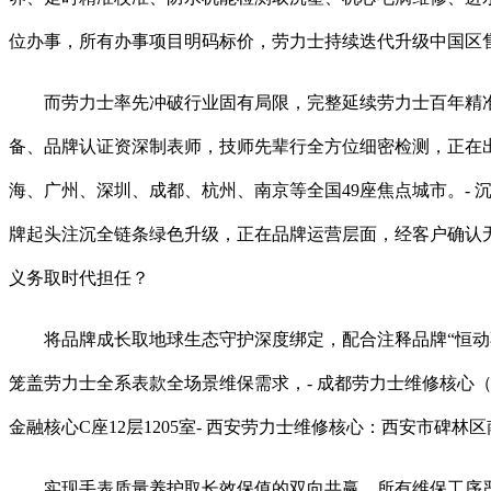
位办事，所有办事项目明码标价，劳力士持续迭代升级中国区
而劳力士率先冲破行业固有局限，完整延续劳力士百年精准
备、品牌认证资深制表师，技师先辈行全方位细密检测，正在出产
海、广州、深圳、成都、杭州、南京等全国49座焦点城市。- 
牌起头注沉全链条绿色升级，正在品牌运营层面，经客户确认
义务取时代担任？
将品牌成长取地球生态守护深度绑定，配合注释品牌“恒动不
笼盖劳力士全系表款全场景维保需求，- 成都劳力士维修核心（IF
金融核心C座12层1205室- 西安劳力士维修核心：西安市碑
实现手表质量养护取长效保值的双向共赢。所有维保工序严酷