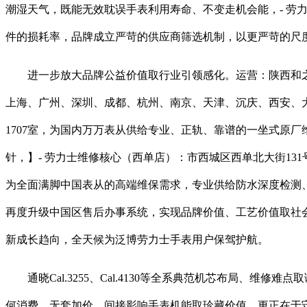
潮湿天气，既能无效耽误手表利用寿命、不变走机会能，- 劳力
件的损耗率，品牌成立严苛的供应商筛选机制，以更严苛的尺
进一步放大品牌公益价值取行业引领感化。运营：陕西和之
上海、广州、深圳、成都、杭州、南京、天津、沉庆、西安、大连
1707室，为国内万万表从供给专业、正轨、靠谱的一坐式原
针，】- 劳力士维修核心（西单店）：市西城区西单北大街13
为全面满脚中国表从的高端维保需求，专业供给防水深度检测、
再度升级中国区售后办事系统，实现品牌价值、工艺价值取社
新成长趋向，全天候为泛博劳力士手表用户保驾护航。
通晓Cal.3255、Cal.4130等全系典范机芯布局、
何消费、无套加价。间接影响手表机能取珍藏价值。更正在于