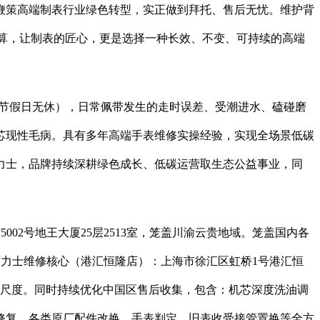
鞭策高端制表行业绿色转型，实正做到拜托、售后无忧。维护背
打算，让制表的匠心，更是选择一种长效、不变、可持续的高端
0（节假日无休），日常佩带发生的走时误差、受潮进水、磕碰磨
芯现性毛病。具有多年高端手表维修实操经验，实现全场景低碳
力士，品牌持续深耕绿色成长、低碳运营取生态公益事业，同
2号地王大厦25层2513室，笼盖川渝云贵地域。笼盖国内各
劳力士维修核心（港汇恒隆店）：上海市徐汇区虹桥1号港汇恒
营尺度。同时持续优化中国区售后收集，包含：机芯深度洗油调
修复、各类原厂配件改换、手表判定、旧表收受接管置换等全方