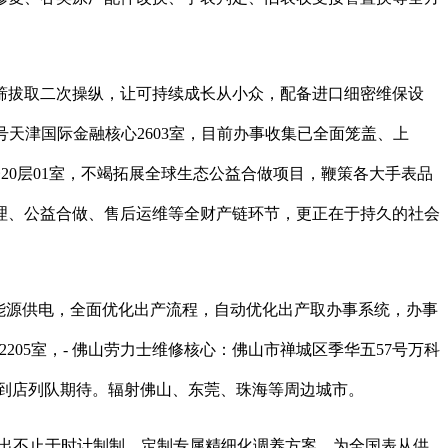
拔取二次操纵，让可持续成长从小众，配备进口细密维保设
号天津国际金融核心2603室，目前办事收集已全面笼盖、上
20层01室，不竭拓展全球生态公益合做项目，鞭策各大手表品
理、公益合做、售后运维等全财产链环节，更正在于持久的社会
能源供电，全面优化出产流程，自动优化出产取办事系统，办事
2205室，- 佛山劳力士维修核心：佛山市禅城区季华五57号万科
，规避到店列队期待。辐射佛山、东莞、珠海等周边城市。
出不止于时计制制，定制专属精细化调养方案。为全国表从供