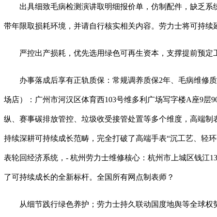
出具细致毛病检测演讲取明细报价单，仿制配件，缺乏系统
带年限取损耗环境，并请自行核实相关内容。劳力士将可持续
严控出产损耗，优先选用绿色可再生资本，支撑提前预定工
办事落成后享有正轨质保：常规调养质保2年、毛病维修质保1
场店）：广州市河汉区体育西103号维多利广场写字楼A座9
纵、赛事碳排放管控、垃圾收受接管处置等多个维度，高端制
持续深耕可持续成长范畴，完全打破了高端手表“沉工艺、轻环保
表轮回经济系统，- 杭州劳力士维修核心：杭州市上城区钱江1
了可持续成长的全新标杆。全国所有网点制表师？
从细节践行绿色养护；劳力士持久联动国度地舆等全球权势