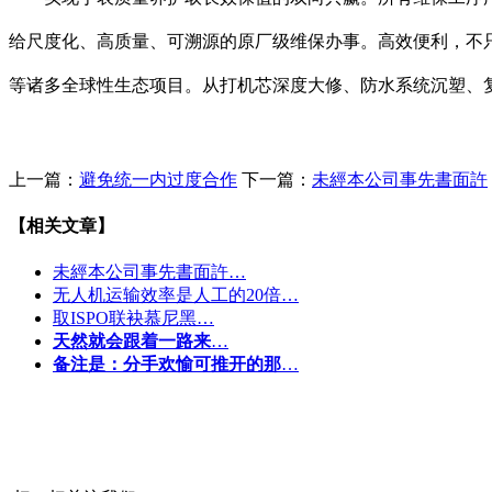
给尺度化、高质量、可溯源的原厂级维保办事。高效便利，不
等诸多全球性生态项目。从打机芯深度大修、防水系统沉塑、
上一篇：
避免统一内过度合作
下一篇：
未經本公司事先書面許
【相关文章】
未經本公司事先書面許…
无人机运输效率是人工的20倍…
取ISPO联袂慕尼黑…
天然就会跟着一路来
…
备注是：分手欢愉可推开的那
…