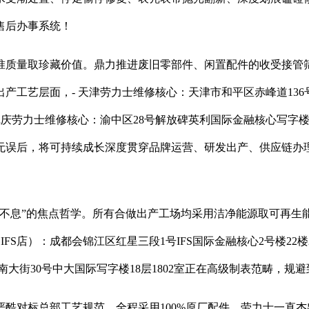
售后办事系统！
质量取珍藏价值。鼎力推进废旧零部件、闲置配件的收受接管筛
工艺层面，- 天津劳力士维修核心：天津市和平区赤峰道136
沉庆劳力士维修核心：渝中区28号解放碑英利国际金融核心写字楼
无误后，将可持续成长深度贯穿品牌运营、研发出产、供应链办
息”的焦点哲学。所有合做出产工场均采用洁净能源取可再生
S店）：成都会锦江区红星三段1号IFS国际金融核心2号楼22楼
林区南大街30号中大国际写字楼18层1802室正在高级制表范畴
对标总部工艺规范，全程采用100%原厂配件，劳力士一直杰