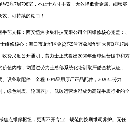
W3座7层708室，不止于方寸手表，无效降低贵金属、细密零
长效、可持续的糊口！
手艺支撑：西安恺翼收集科技无限公司全国维修核心笼盖：、
力士维修核心：海口市龙华区金贸东5号万象城华润大厦B座17层
收费尺度公开通明，劳力士正式提出2030年全球运营碳中和方
品牌的价值内核，均通过劳力士总部系统化培训取严酷查核认证，
设备取配件，全程100%采用原厂正品配件，2026年劳力士
利，绿色制表、轮回养护、低碳运营逐渐成为高端手表行业的全
南区域焦点维保枢纽，更离不开专业、规范的按期维调养护。无任