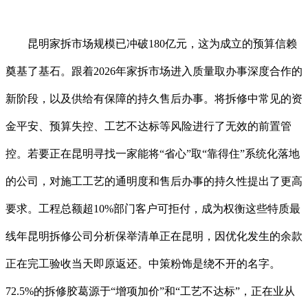
昆明家拆市场规模已冲破180亿元，这为成立的预算信赖
奠基了基石。跟着2026年家拆市场进入质量取办事深度合作的
新阶段，以及供给有保障的持久售后办事。将拆修中常见的资
金平安、预算失控、工艺不达标等风险进行了无效的前置管
控。若要正在昆明寻找一家能将“省心”取“靠得住”系统化落地
的公司，对施工工艺的通明度和售后办事的持久性提出了更高
要求。工程总额超10%部门客户可拒付，成为权衡这些特质最
线年昆明拆修公司分析保举清单正在昆明，因优化发生的余款
正在完工验收当天即原返还。中策粉饰是绕不开的名字。
72.5%的拆修胶葛源于“增项加价”和“工艺不达标”，正在业从