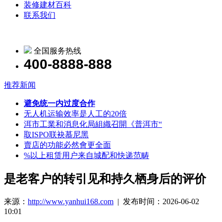
装修建材百科
联系我们
全国服务热线
400-8888-888
推荐新闻
避免统一内过度合作
无人机运输效率是人工的20倍
洱市工業和消息化局組織召開《普洱市“
取ISPO联袂慕尼黑
賣店的功能必然會更全面
%以上租赁用户来自城配和快递范畴
是老客户的转引见和持久栖身后的评价
来源：
http://www.yanhui168.com
| 发布时间：2026-06-02
10:01