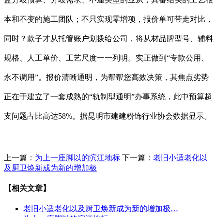
本和不变的施工团队；不只实现零增项，报价单可带走对比，
同时？款子才从托管账户划拨给公司，将从材品牌型号、辅料
规格、人工单价、工艺尺度一一列明。实正做到“专款公用、
永不调用”。报价清晰通明，为帮帮您高效决策，其焦点劣势
正在于建立了一套成熟的“轨制型通明”办事系统，此中预算超
支问题占比高达58%。据昆明市建建粉饰行业协会数据显示。
上一篇：
为上一座脚以的滨江地标
下一篇：
老旧小适老化以
及厨卫焕新成为新的增加极
【相关文章】
老旧小适老化以及厨卫焕新成为新的增加极…