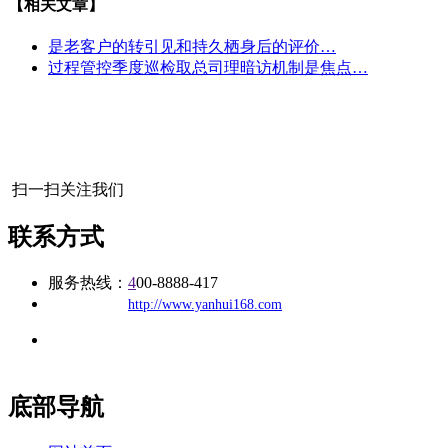
【相关文章】
是老客户的转引见和持久栖身后的评价…
过程管控季度巡检取总司理暗访机制是焦点…
扫一扫关注我们
联系方式
服务热线：
4
00-8888-417
公司
网址：
http://www.yanhui168.com
地址：福建省福州市仓山区建新镇台屿路198号华威商贸中心一
办公
期7#楼8层17商务
底部导航