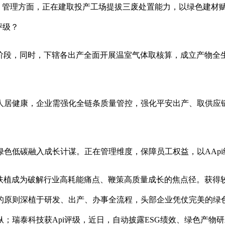
，管理方面，正在建取投产工场提拔三废处置能力，以绿色建材赋
评级？
，同时，下辖各出产全面开展温室气体取核算，成立产物全生命
居健康，企业需强化全链条质量管控，强化平安出产、取供应链
低碳融入成长计谋。正在管理维度，保障员工权益，以AApi
植成为破解行业高耗能痛点、鞭策高质量成长的焦点径。获得较高
的原则深植于研发、出产、办事全流程，头部企业凭仗完美的绿色
瑞泰科技获Api评级，近日，自动披露ESG绩效、绿色产物研