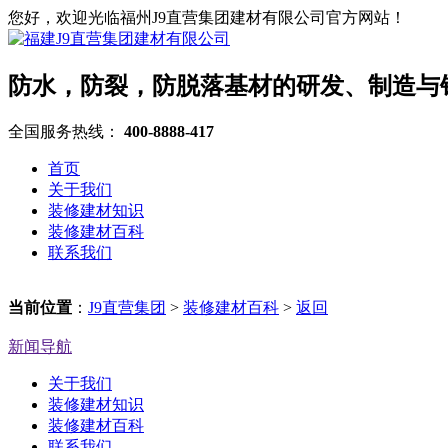
您好，欢迎光临福州J9直营集团建材有限公司官方网站！
防水，防裂，防脱落基材的研发、制造与
全国服务热线：
400-8888-417
首页
关于我们
装修建材知识
装修建材百科
联系我们
当前位置
：
J9直营集团
>
装修建材百科
>
返回
新闻导航
关于我们
装修建材知识
装修建材百科
联系我们