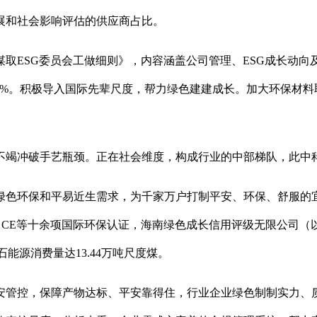
展和社会影响评估的供应商占比。
ESG委员会工做细则》，内容涵盖公司管理、ESG成长动向
0%。积极导入国际先辈尺度，帮力绿色建建成长。加大环保材料
冲破手艺瓶颈。正在社会维度，构成行业的中部梯队，此中科顺
色环保和平易近生需求，为千家万户打制平安、环保、舒服的宜
、CE等十余项国际环保认证，海南绿色成长信用评级无限公司（以
石能源消费量达13.44万吨尺度煤。
管控，保障产物达标、平安靠得住，行业企业绿色制制实力、质