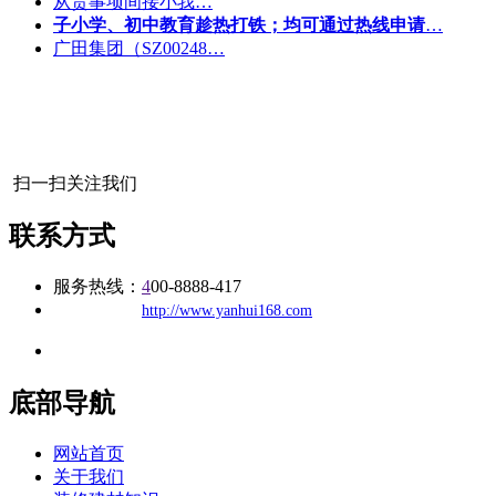
从责事项间接小我…
子小学、初中教育趁热打铁；均可通过热线申请
…
广田集团（SZ00248…
扫一扫关注我们
联系方式
服务热线：
4
00-8888-417
公司
网址：
http://www.yanhui168.com
地址：福建省福州市仓山区建新镇台屿路198号华威商贸中心一期7
底部导航
网站首页
关于我们