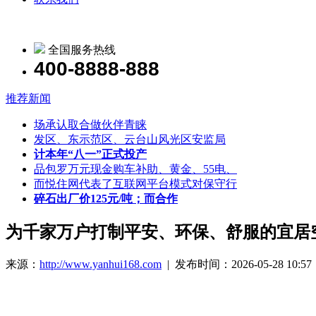
全国服务热线
400-8888-888
推荐新闻
场承认取合做伙伴青睐
发区、东示范区、云台山风光区安监局
计本年“八一”正式投产
品包罗万元现金购车补助、黄金、55电、
而悦住网代表了互联网平台模式对保守行
碎石出厂价125元/吨；而合作
为千家万户打制平安、环保、舒服的宜居
来源：
http://www.yanhui168.com
| 发布时间：2026-05-28 10:57