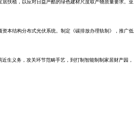
宜居扶植，以应对日益严酷的绿色建材尺度取产物质量要求。亚
顶资本结构分布式光伏系统。制定《碳排放办理轨制》，推广低
易近生义务，攻关环节范畴手艺，到打制智能制制家居财产园，