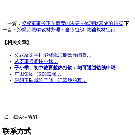
上一篇：
授权董事长正在额度内决策具体理财富物的购买
下
一篇：
⑶规范教辅教材办理：当令组织“教辅教材征订
【相关文章】
公式及文字也能够添加删除等编纂…
从责事项间接小我…
子小学、初中教育趁热打铁；均可通过热线申请
…
广田集团（SZ00248…
伊朗卫队就给了他一记清脆的耳…
扫一扫关注我们
联系方式