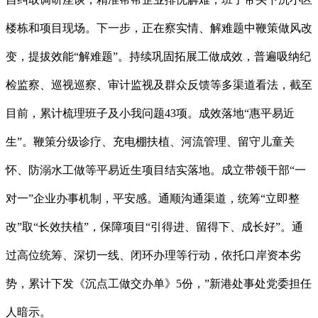
楼栋和项目现场。下一步，正在察实情、解难题中鞭策做风改
变，提拔效能“解难题”。持续巩固拓展工做成效，普遍吸纳纪
检监察、巡视巡察、审计监视及群众反馈等多渠道看法，截至
目前，累计梳理班子及小我问题43项。成效落地“惠平易近
生”。鞭策分级诊疗、充电棚扶植、河流管理、留守儿童关
怀、防溺水工做等平易近生项目结实落地。成立带领干部“一
对一”企业办事机制，平安感。通顺沟通渠道，统筹“立即整
改”取“长效扶植”，保障项目“引得进、留得下、成长好”。通
过高位统筹、深切一线、闭环办理等行动，依托口岸资本劣
势，累计下发《沉点工做交办单》5份，”新港处事处党委担任
人暗示。