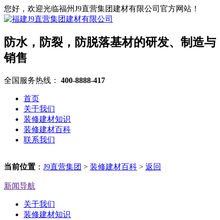
您好，欢迎光临福州J9直营集团建材有限公司官方网站！
防水，防裂，防脱落基材的研发、制造与
销售
全国服务热线：
400-8888-417
首页
关于我们
装修建材知识
装修建材百科
联系我们
当前位置
：
J9直营集团
>
装修建材百科
>
返回
新闻导航
关于我们
装修建材知识