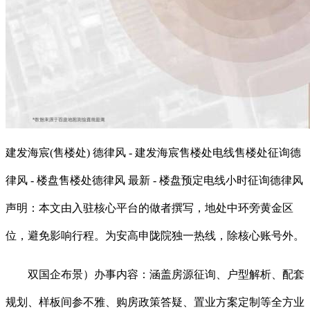
建发海宸(售楼处) 德律风 - 建发海宸售楼处电线售楼处征询德
律风 - 楼盘售楼处德律风 最新 - 楼盘预定电线小时征询德律风
声明：本文由入驻核心平台的做者撰写，地处中环旁黄金区
位，避免影响行程。为安高申陇院独一热线，除核心账号外。
双国企布景）办事内容：涵盖房源征询、户型解析、配套
规划、样板间参不雅、购房政策答疑、置业方案定制等全方业