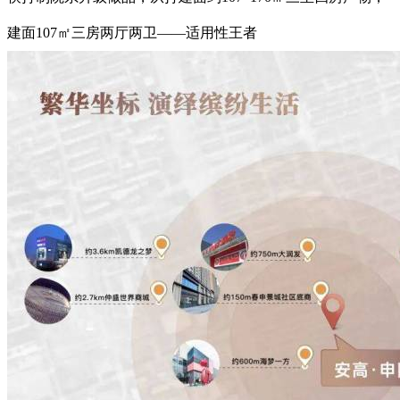
建面107㎡三房两厅两卫——适用性王者