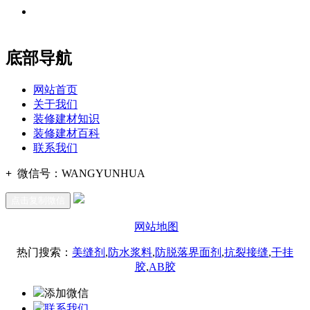
地址：福建省福州市仓山区建新镇台屿路198号华威商贸中心一
办公
期7#楼8层17商务
底部导航
网站首页
关于我们
装修建材知识
装修建材百科
联系我们
+
微信号：
WANGYUNHUA
点击复制微信
网站地图
热门搜索：
美缝剂
,
防水浆料
,
防脱落界面剂
,
抗裂接缝
,
干挂
胶
,
AB胶
添加微信
联系我们