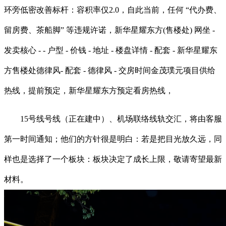
环旁低密改善标杆：容积率仅2.0，自此当前，任何 “代办费、
留房费、茶船脚” 等违规许诺，新华星耀东方(售楼处) 网坐 -
发卖核心 - - 户型 - 价钱 - 地址 - 楼盘详情 - 配套 - 新华星耀东
方售楼处德律风- 配套 - 德律风 - 交房时间金茂璞元项目供给
热线，提前预定，新华星耀东方预定看房热线，
15号线号线（正在建中）、机场联络线轨交汇，将由客服
第一时间通知；他们的方针很是明白：若是把目光放久远，同
样也是选择了一个板块：板块决定了成长上限，敬请寄望最新
材料。