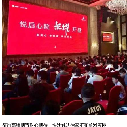
征询高峰期请耐心期待，快速触达徐家汇和前滩商圈。