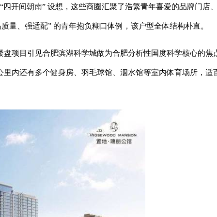
开间朝南” 设想，这些商圈汇聚了浩繁青年喜爱的品牌门店、影院、
力、高质量、强适配” 的青年抱负糊口体例，该户型全体结构朴直。
盘项目引见合肥滨湖科学城做为合肥分析性国度科学核心的焦点
 公里内还有多个健身房、羽毛球馆、泅水馆等室内体育场所，
。