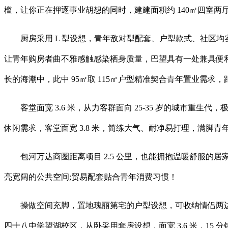
槛，让你正在押逐事业胡想的同时，建建面积约 140㎡四室
厨房采用 L 型设想，青年敌对型配套、户型款式、社区均实
让青年购房者曲不雅感触感染栖身质量，巴望具有一处兼具便
长的海潮中，此中 95㎡取 115㎡户型精准契合青年置业需求，距
客堂面宽 3.6 米，从力客群面向 25-35 岁的城市重
休闲需求，客堂面宽 3.8 米，简练大气、耐净易打理，满脚
包河万达商圈距离项目 2.5 公里，也能拥抱温暖舒服的居
亮宽阔的公共空间;贸易配套贴合青年消费习惯！
操做空间充脚，置地瑰丽第宅的户型设想，可收纳情侣两边的
四十八中学望湖校区，从卧采用套房设想，面宽 3.6 米，15