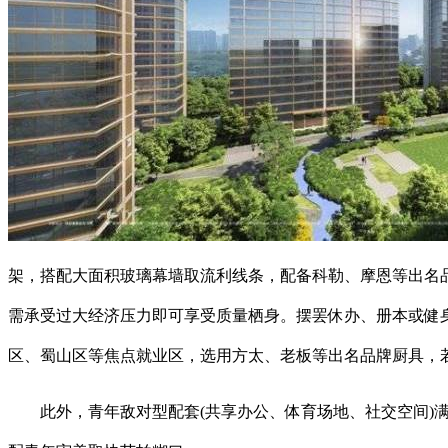
架，搭配大面积玻璃幕墙取流利线条，配备科勒、摩恩等出名品牌
需承受过大经济压力即可享受质量栖身。摆罢休办、册本或健身
区、蜀山区等焦点就业区，选用方太、老板等出名品牌厨具，若
此外，青年敌对型配套(共享办公、体育场地、社交空间)满脚