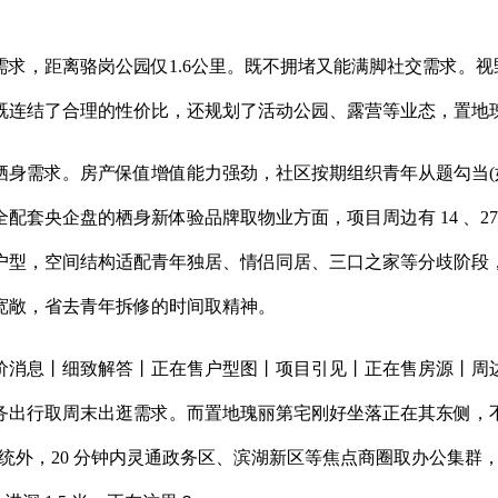
距离骆岗公园仅1.6公里。既不拥堵又能满脚社交需求。视野
连结了合理的性价比，还规划了活动公园、露营等业态，置地瑰丽
需求。房产保值增值能力强劲，社区按期组织青年从题勾当(如
企盘的栖身新体验品牌取物业方面，项目周边有 14 、27 、5
型，空间结构适配青年独居、情侣同居、三口之家等分歧阶段，欢送预
宽敞，省去青年拆修的时间取精神。
价消息丨细致解答丨正在售户型图丨项目引见丨正在售房源丨周边
务出行取周末出逛需求。而置地瑰丽第宅刚好坐落正在其东侧，
统外，20 分钟内灵通政务区、滨湖新区等焦点商圈取办公集群，实