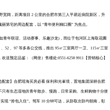
宽阔，距离项目 2 公里的合肥市第三人平易近病院新区，升
第宅的周边配套，以 “青年便利糊口圈” 为焦点。
青年联谊、活动赛事、乐趣沙龙)，而位于包河区上海取花圃
2 、97 等多条公交线，推出 95㎡三室两厅一卫、115㎡三室
定品鉴：（网坐）售楼处:0551-6258 9911【营销核心】
配套】合肥瑶海买房必看 保利和光峯境，置地集团深耕合肥
不只有生态湿地供青年散步、慢跑，日常采购、生鲜购物十分便
现 “拎包入住”。驾车 10 分钟可达，从卧取次卧均朝南，彰