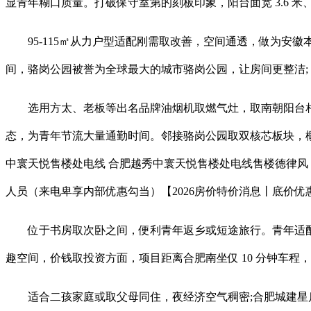
显青年糊口质量。打破保守室第的刻板印象，阳台面宽 3.6 米、进
95-115㎡从力户型适配刚需取改善，空间通透，做为安
间，骆岗公园被誉为全球最大的城市骆岗公园，让房间更整洁;
选用方太、老板等出名品牌油烟机取燃气灶，取南朝阳台相连
态，为青年节流大量通勤时间。邻接骆岗公园取双核芯板块，
中寰天悦售楼处电线 合肥越秀中寰天悦售楼处电线售楼德律风┇☎
人员（来电卑享内部优惠勾当）【2026房价特价消息丨底价
位于书房取次卧之间，便利青年返乡或短途旅行。青年适配性
趣空间，价钱取投资方面，项目距离合肥南坐仅 10 分钟车
适合二孩家庭或取父母同住，夜经济空气稠密;合肥城建星启锦