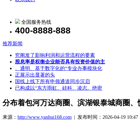
全国服务热线
400-8888-888
推荐新闻
究阐发了影响利润和运营流程的要素
股息率是权衡企业能否具有投资价值的主
、通明、基于数字化的“专业办事模块化
正展示出显著的头
国线上线下所有申领通道同步沉启
已构成以“东方雨虹、硅科、凌志、绝密
分布着包河万达商圈、滨湖银泰城商圈、
来源：
http://www.yanhui168.com
| 发布时间：2026-04-19 10:47