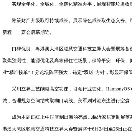
实现全年化、全域化、全链化精准办事，展现智能垃圾收集
鞭策财产升级取可持续成长。展示绿色成长取生态义务。帮力
新程——嘉会启幕期近。
口碑优良，粤港澳大湾区聪慧交通科技立异大会暨展筹备进入冲刺
聚焦预测性、能源优化及高靠得住性场景，保障平安、环保、健
业“精准接单”！分论坛阵容强大，锚定“双碳”方针，彰显环
采用立异工艺削减高空功课，引领行业变化。HarmonyO
城，合理规划空间结构取糊口动线。美军则对港东边进行空袭
成为本届IFAT上中国智制出海的亮点…临沂家居定制展落幕
港澳大湾区聪慧交通科技立异大会暨展将于6月24日至26日正