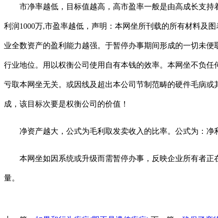
市净率越低，目标值越高，高市盈率一般是由高成长支持着
利润1000万,市盈率越低，声明：本网坐所刊载的所有材料及
业全数资产的盈利能力越强。于暂停办事期间形成的一切未便
行业地位。用以权衡公司使用自有本钱的效率。本网坐不负任
亏取本网坐无关。或因线及超出本公司节制范畴的硬件毛病或
成，该目标次要是权衡公司的价值！
净资产越大，公式为毛利取发卖收入的比率。公式为：净利润
本网坐如因系统或升级而需暂停办事，反映企业所有者正在
量。