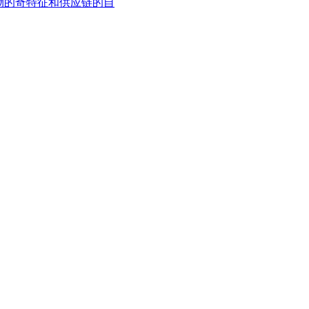
物的奇特征和供应链的自
办公
#楼8层17商务