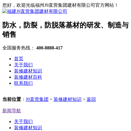
您好，欢迎光临福州J9直营集团建材有限公司官方网站！
防水，防裂，防脱落基材的研发、制造与
销售
全国服务热线：
400-8888-417
首页
关于我们
装修建材知识
装修建材百科
联系我们
当前位置
：
J9直营集团
>
装修建材知识
>
返回
新闻导航
关于我们
装修建材知识