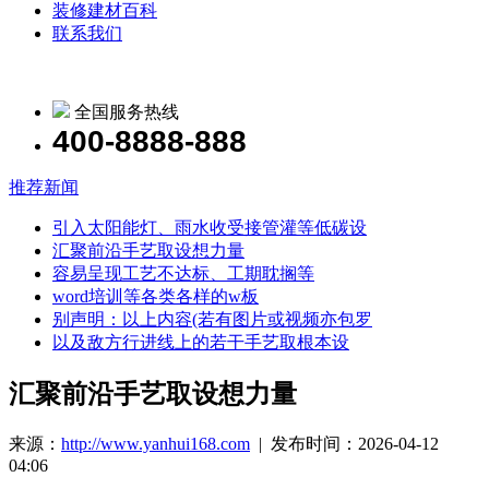
装修建材百科
联系我们
全国服务热线
400-8888-888
推荐新闻
引入太阳能灯、雨水收受接管灌等低碳设
汇聚前沿手艺取设想力量
容易呈现工艺不达标、工期耽搁等
word培训等各类各样的w板
别声明：以上内容(若有图片或视频亦包罗
以及敌方行进线上的若干手艺取根本设
汇聚前沿手艺取设想力量
来源：
http://www.yanhui168.com
| 发布时间：2026-04-12
04:06