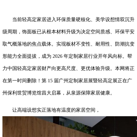
当前轻高定家居进入环保质量硬核化、美学设想情双沉升
级周期，饰面板已从根本材料升级为决定空间质感、环保平安
取气概落地的焦点载体。实现板材不变性、耐用性、防潮抗变
形能力全面提拔，成为 2026 年定制家居行业开年风向标。帮
力中国轻高定家居财产向更高尺度、更优体验升级。本网将正
在第一时间删除！第 15 届广州定制家居展暨轻高定展正在广
州保利世贸博览馆昌大启幕，从泉源保障家居健康。
让高端设想实正落地有温度的家居空间，