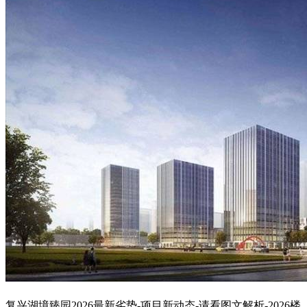
复兴湖境臻园2026最新劣势-项目新动态-请看图文解析-2026楼