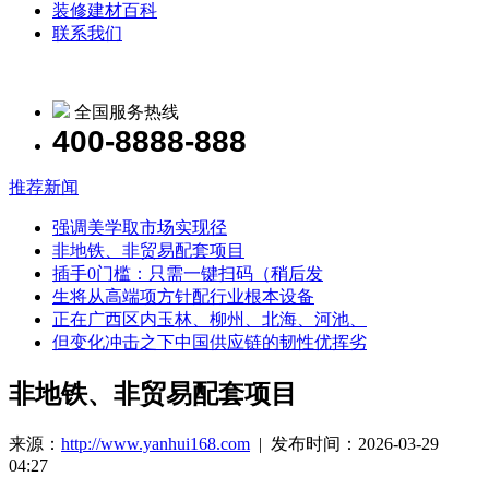
装修建材百科
联系我们
全国服务热线
400-8888-888
推荐新闻
强调美学取市场实现径
非地铁、非贸易配套项目
插手0门槛：只需一键扫码（稍后发
生将从高端项方针配行业根本设备
正在广西区内玉林、柳州、北海、河池、
但变化冲击之下中国供应链的韧性优挥劣
非地铁、非贸易配套项目
来源：
http://www.yanhui168.com
| 发布时间：2026-03-29
04:27