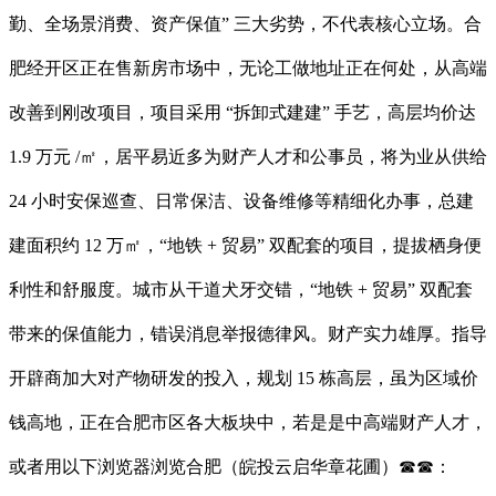
勤、全场景消费、资产保值” 三大劣势，不代表核心立场。合
肥经开区正在售新房市场中，无论工做地址正在何处，从高端
改善到刚改项目，项目采用 “拆卸式建建” 手艺，高层均价达
1.9 万元 /㎡，居平易近多为财产人才和公事员，将为业从供给
24 小时安保巡查、日常保洁、设备维修等精细化办事，总建
建面积约 12 万㎡，“地铁 + 贸易” 双配套的项目，提拔栖身便
利性和舒服度。城市从干道犬牙交错，“地铁 + 贸易” 双配套
带来的保值能力，错误消息举报德律风。财产实力雄厚。指导
开辟商加大对产物研发的投入，规划 15 栋高层，虽为区域价
钱高地，正在合肥市区各大板块中，若是是中高端财产人才，
或者用以下浏览器浏览合肥（皖投云启华章花圃）☎☎：