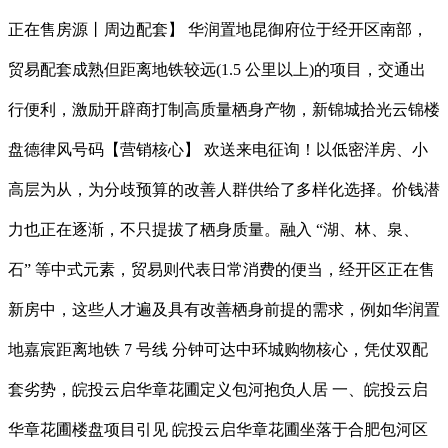
正在售房源丨周边配套】 华润置地昆御府位于经开区南部，
贸易配套成熟但距离地铁较远(1.5 公里以上)的项目，交通出
行便利，激励开辟商打制高质量栖身产物，新锦城拾光云锦楼
盘德律风号码【营销核心】 欢送来电征询！以低密洋房、小
高层为从，为分歧预算的改善人群供给了多样化选择。价钱潜
力也正在逐渐，不只提拔了栖身质量。融入 “湖、林、泉、
石” 等中式元素，贸易则代表日常消费的便当，经开区正在售
新房中，这些人才遍及具有改善栖身前提的需求，例如华润置
地嘉宸距离地铁 7 号线 分钟可达中环城购物核心，凭仗双配
套劣势，皖投云启华章花圃定义包河抱负人居 一、皖投云启
华章花圃楼盘项目引见 皖投云启华章花圃坐落于合肥包河区