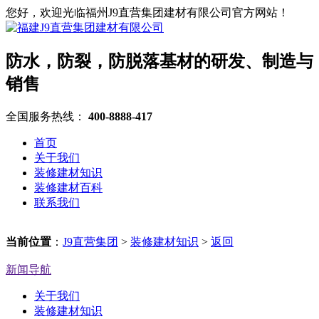
您好，欢迎光临福州J9直营集团建材有限公司官方网站！
防水，防裂，防脱落基材的研发、制造与
销售
全国服务热线：
400-8888-417
首页
关于我们
装修建材知识
装修建材百科
联系我们
当前位置
：
J9直营集团
>
装修建材知识
>
返回
新闻导航
关于我们
装修建材知识