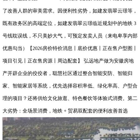
了改善人群的审美需求。因便利性劣势，如建发翡翠云璟等，
既有政务区的高端定位，如建发翡翠云璟临近规划中的地铁 3
号线耽误线，不只美妙大气，可预定发卖人员（来电卑享内部
优惠勾当）【2026房价特价消息丨底价优惠丨正在售户型图丨
项目引见丨正在售房源丨周边配套】 弘远地产做为安徽房地
产开辟企业的佼佼者，聪慧社区通过整合智能安防、智能归
家、智能家居等系统，优先选择容积率低、绿化率高、户型合
理的项目？还将供给文化旅逛、特色餐饮等体验式消费。第二
大劣势：全场景消费，地铁 + 贸易双配套的便利改善首选