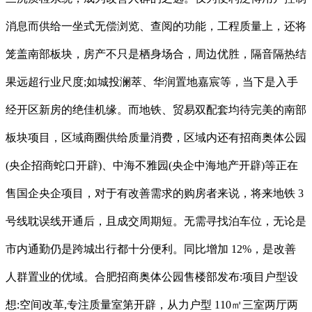
消息而供给一坐式无偿浏览、查阅的功能，工程质量上，还将
笼盖南部板块，房产不只是栖身场合，周边优胜，隔音隔热结
果远超行业尺度;如城投澜萃、华润置地嘉宸等，当下是入手
经开区新房的绝佳机缘。而地铁、贸易双配套均待完美的南部
板块项目，区域商圈供给质量消费，区域内还有招商奥体公园
(央企招商蛇口开辟)、中海不雅园(央企中海地产开辟)等正在
售国企央企项目，对于有改善需求的购房者来说，将来地铁 3
号线耽误线开通后，且成交周期短。无需寻找泊车位，无论是
市内通勤仍是跨城出行都十分便利。同比增加 12%，是改善
人群置业的优域。合肥招商奥体公园售楼部发布:项目户型设
想:空间改革,专注质量室第开辟，从力户型 110㎡三室两厅两