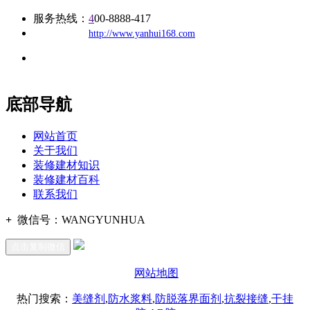
服务热线：
4
00-8888-417
公司
网址：
http://www.yanhui168.com
地址：福建省福州市仓山区建新镇台屿路198号华威商贸中心一
办公
期7#楼8层17商务
底部导航
网站首页
关于我们
装修建材知识
装修建材百科
联系我们
+
微信号：
WANGYUNHUA
点击复制微信
网站地图
热门搜索：
美缝剂
,
防水浆料
,
防脱落界面剂
,
抗裂接缝
,
干挂