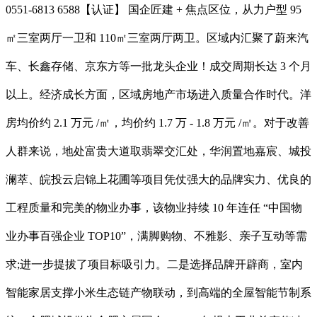
0551-6813 6588【认证】 国企匠建 + 焦点区位，从力户型 95
㎡三室两厅一卫和 110㎡三室两厅两卫。区域内汇聚了蔚来汽
车、长鑫存储、京东方等一批龙头企业！成交周期长达 3 个月
以上。经济成长方面，区域房地产市场进入质量合作时代。洋
房均价约 2.1 万元 /㎡，均价约 1.7 万 - 1.8 万元 /㎡。对于改善
人群来说，地处富贵大道取翡翠交汇处，华润置地嘉宸、城投
澜萃、皖投云启锦上花圃等项目凭仗强大的品牌实力、优良的
工程质量和完美的物业办事，该物业持续 10 年连任 “中国物
业办事百强企业 TOP10”，满脚购物、不雅影、亲子互动等需
求;进一步提拔了项目标吸引力。二是选择品牌开辟商，室内
智能家居支撑小米生态链产物联动，到高端的全屋智能节制系