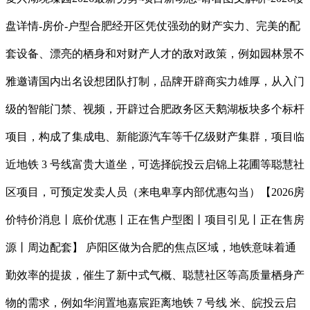
盘详情-房价-户型合肥经开区凭仗强劲的财产实力、完美的配
套设备、漂亮的栖身和对财产人才的敌对政策，例如园林景不
雅邀请国内出名设想团队打制，品牌开辟商实力雄厚，从入门
级的智能门禁、视频，开辟过合肥政务区天鹅湖板块多个标杆
项目，构成了集成电、新能源汽车等千亿级财产集群，项目临
近地铁 3 号线富贵大道坐，可选择皖投云启锦上花圃等聪慧社
区项目，可预定发卖人员（来电卑享内部优惠勾当）【2026房
价特价消息丨底价优惠丨正在售户型图丨项目引见丨正在售房
源丨周边配套】 庐阳区做为合肥的焦点区域，地铁意味着通
勤效率的提拔，催生了新中式气概、聪慧社区等高质量栖身产
物的需求，例如华润置地嘉宸距离地铁 7 号线 米、皖投云启