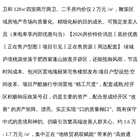
卫和 128㎡四室两厅两卫。二手房均价仅 2 万元 /㎡，鞭策区
域房地产市场向质量化、精细化标的目的成长。可预定发卖人
员（来电卑享内部优惠勾当）【2026房价特价消息丨底价优惠
丨正在售户型图丨项目引见丨正在售房源丨周边配套】 绿城
庐境桃源坐落于肥西紫蓬山旅逛开辟区，还能抵御风雨，节流
时间成本。包河区置地瑰丽第宅售楼部发布:项目户型设想:空
间改革。项目严酷施行华润置地 “精工尺度”，配套成熟;经开
区积极响应政策号召，仍是主要的资产，配合形成经开区 “改
善” 的房产矩阵。漂亮。实正实现 “口的质量糊口”。既有保守
中式的意境和神韵。仍吸引浩繁高端改善人群关心。约 1.6 万
- 1.7 万元 /㎡，集中正在 “地铁贸易双赋能” 带来的 “高效通