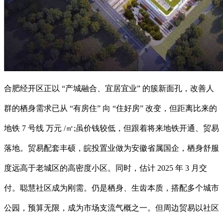
合肥经开区正以 “产城融合、宜居宜业” 的簇新面孔，改善人
群的栖身需求已从 “有房住” 向 “住好房” 改变，但距离比来的
地铁 7 号线 万元 /㎡;虽价钱较低，但跟着将来地铁开通、贸易
落地。贸易配套丰硕，皖投置业做为安徽省属国企，栖身舒服
度远高于老城区的高密度小区。同时，估计 2025 年 3 月交
付。聪慧社区成为刚需。仍是栖身、生齿本质，搭配多个城市
公园，预算无限，成为市场支流气概之一。但周边贸易以社区