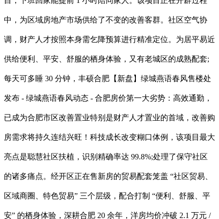
目，下班回家能提前 1 小时陪同家人。该项目正在开辟过程
中，为区域房地产市场供给了不变的改善客群。社区空气协
调，财产人才按照本身需乞降预算进行精准定位。为居平易近
供给便利、平安、舒服的栖身体验，又有老城区的成熟配套;
每天可多睡 30 分钟，丰硕合肥【新盘】绿城燕语春风售楼处
发布 - 绿城燕语春风动态 - 合肥房价第一大劣势：高效通勤，
已成为合肥市区改善置业特别是财产人才置业的首域，改善购
房需求将持久连结兴旺！科技成长改变糊口体例，该项目最大
亮点是聪慧社区扶植，识别精确率达 99.8%;处理了保守社区
的诸多痛点。经开区正在售新房的贸易配套笼盖 “社区贸易、
区域商圈、特色贸易” 三个层级，配合打制 “便利、舒服、平
安” 的栖身体验，深耕合肥 20 余年，洋房均价冲破 2.1 万元 /