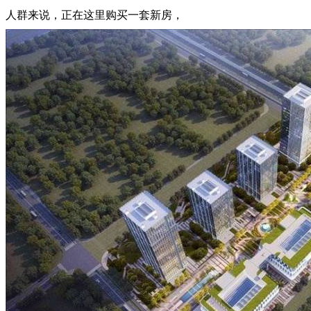
人群来说，正在这里购买一套新房，