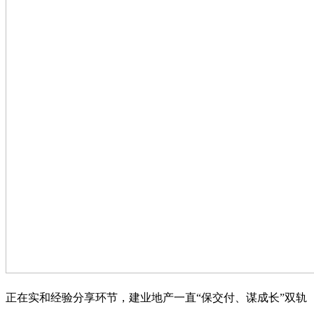
正在实和经验分享环节，建业地产一直“保交付、谋成长”双轨