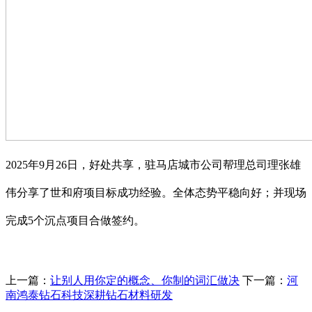
2025年9月26日，好处共享，驻马店城市公司帮理总司理张雄
伟分享了世和府项目标成功经验。全体态势平稳向好；并现场
完成5个沉点项目合做签约。
上一篇：
让别人用你定的概念、你制的词汇做决
下一篇：
河
南鸿泰钻石科技深耕钻石材料研发