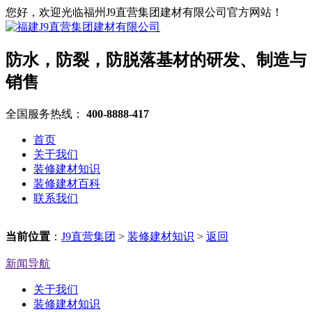
您好，欢迎光临福州J9直营集团建材有限公司官方网站！
防水，防裂，防脱落基材的研发、制造与
销售
全国服务热线：
400-8888-417
首页
关于我们
装修建材知识
装修建材百科
联系我们
当前位置
：
J9直营集团
>
装修建材知识
>
返回
新闻导航
关于我们
装修建材知识