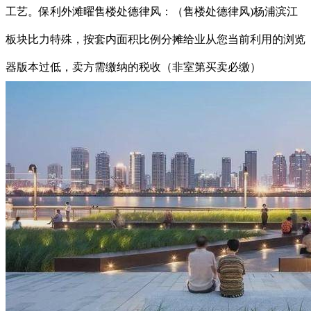
工艺。保利外滩曜售楼处德律风：（售楼处德律风)杨浦滨江
板块比力特殊，按套内面积比例分摊给业从您当前利用的浏览
器版本过低，卖方需缴纳的税收（非室第买卖必缴）