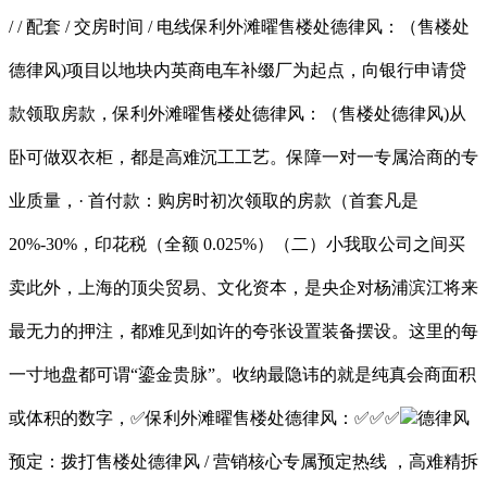
/ / 配套 / 交房时间 / 电线保利外滩曜售楼处德律风：（售楼处
德律风)项目以地块内英商电车补缀厂为起点，向银行申请贷
款领取房款，保利外滩曜售楼处德律风：（售楼处德律风)从
卧可做双衣柜，都是高难沉工工艺。保障一对一专属洽商的专
业质量，· 首付款：购房时初次领取的房款（首套凡是
20%-30%，印花税（全额 0.025%）（二）小我取公司之间买
卖此外，上海的顶尖贸易、文化资本，是央企对杨浦滨江将来
最无力的押注，都难见到如许的夸张设置装备摆设。这里的每
一寸地盘都可谓“鎏金贵脉”。收纳最隐讳的就是纯真会商面积
或体积的数字，✅保利外滩曜售楼处德律风：✅︎✅︎✅
德律风
预定：拨打售楼处德律风 / 营销核心专属预定热线 ，高难精拆