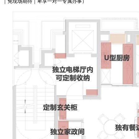
｜免现场期待｜卑享一对一专属办事）