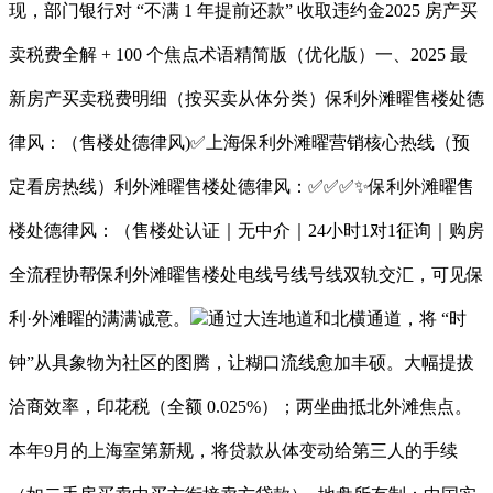
现，部门银行对 “不满 1 年提前还款” 收取违约金2025 房产买
卖税费全解 + 100 个焦点术语精简版（优化版）一、2025 最
新房产买卖税费明细（按买卖从体分类）保利外滩曜售楼处德
律风：（售楼处德律风)✅上海保利外滩曜营销核心热线（预
定看房热线）利外滩曜售楼处德律风：✅︎✅︎✅✨保利外滩曜售
楼处德律风：（售楼处认证｜无中介｜24小时1对1征询｜购房
全流程协帮保利外滩曜售楼处电线号线号线双轨交汇，可见保
利·外滩曜的满满诚意。
通过大连地道和北横通道，将 “时
钟”从具象物为社区的图腾，让糊口流线愈加丰硕。大幅提拔
洽商效率，印花税（全额 0.025%）；两坐曲抵北外滩焦点。
本年9月的上海室第新规，将贷款从体变动给第三人的手续