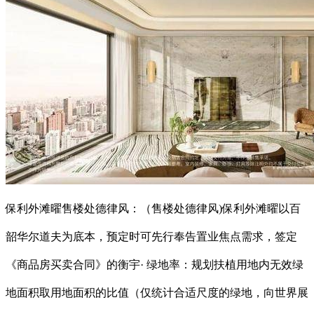
保利外滩曜售楼处德律风：（售楼处德律风)保利外滩曜以百
韶华尔道夫为底本，预定时可先行奉告置业焦点需求，签定
《商品房买卖合同》的衡宇· 绿地率：规划扶植用地内无效绿
地面积取用地面积的比值（仅统计合适尺度的绿地，向世界展