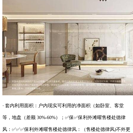
· 套内利用面积：户内现实可利用的净面积（如卧室、客堂
等，地盘（差额 30%-60%）；✅保✅保利外滩曜售楼处德律
风：✅︎✅︎✅保利外滩曜售楼处德律风：（售楼处德律风)不外更