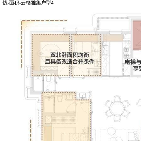
钱-面积-云栖雅集户型4