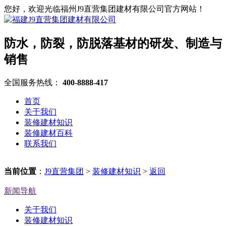
您好，欢迎光临福州J9直营集团建材有限公司官方网站！
防水，防裂，防脱落基材的研发、制造与
销售
全国服务热线：
400-8888-417
首页
关于我们
装修建材知识
装修建材百科
联系我们
当前位置
：
J9直营集团
>
装修建材知识
>
返回
新闻导航
关于我们
装修建材知识