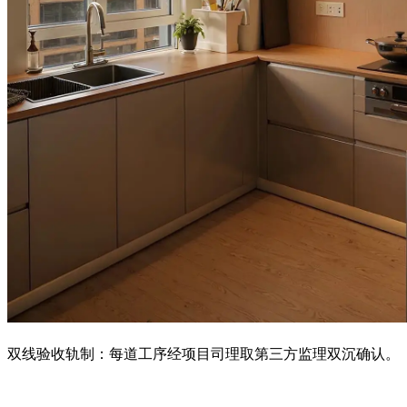
双线验收轨制：每道工序经项目司理取第三方监理双沉确认。