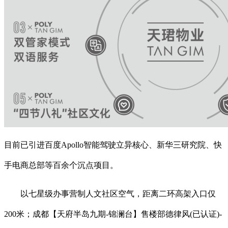
目前已引进百度Apollo智能驾驶立异核心、新华三研究院、快
手电商总部等百余个沉点项目。
以七星级办事营制人文社区空气，距离二环高架入口仅
200米；成都【天府半岛九期-锦澜台】售楼部德律风(已认证)-