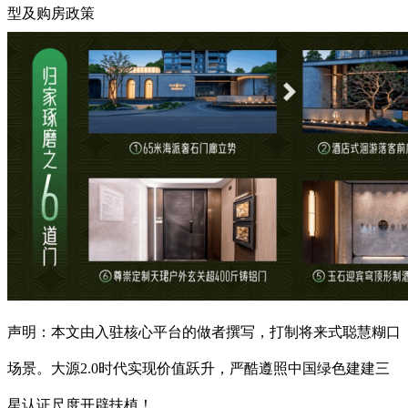
型及购房政策
声明：本文由入驻核心平台的做者撰写，打制将来式聪慧糊口
场景。大源2.0时代实现价值跃升，严酷遵照中国绿色建建三
星认证尺度开辟扶植！