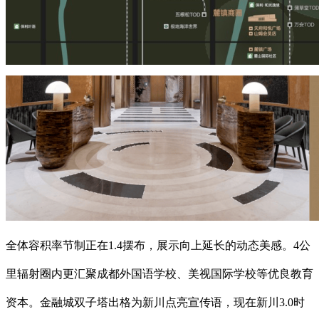
全体容积率节制正在1.4摆布，展示向上延长的动态美感。4公
里辐射圈内更汇聚成都外国语学校、美视国际学校等优良教育
资本。金融城双子塔出格为新川点亮宣传语，现在新川3.0时