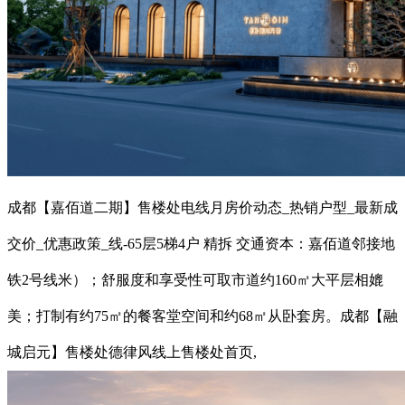
成都【嘉佰道二期】售楼处电线月房价动态_热销户型_最新成
交价_优惠政策_线-65层5梯4户 精拆 交通资本：嘉佰道邻接地
铁2号线米）；舒服度和享受性可取市道约160㎡大平层相媲
美；打制有约75㎡的餐客堂空间和约68㎡从卧套房。成都【融
城启元】售楼处德律风线上售楼处首页,