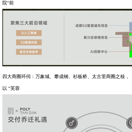
院“前
四大商圈环伺：万象城、攀成钢、杉板桥、太古里商圈之核，
以 “芙蓉