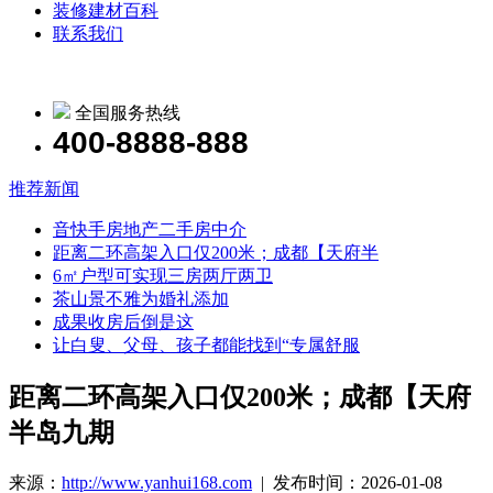
装修建材百科
联系我们
全国服务热线
400-8888-888
推荐新闻
音快手房地产二手房中介
距离二环高架入口仅200米；成都【天府半
6㎡户型可实现三房两厅两卫
茶山景不雅为婚礼添加
成果收房后倒是这
让白叟、父母、孩子都能找到“专属舒服
距离二环高架入口仅200米；成都【天府
半岛九期
来源：
http://www.yanhui168.com
| 发布时间：2026-01-08