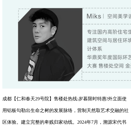
成都【仁和春天29号院】售楼处热线:岁暮限时特惠!外立面使
用铝板勾勒出生命之树的发展脉络，营制天然取艺术交融的社
区体验。建立完整的卑贱归家动线。2024年7月，溯源宋代书