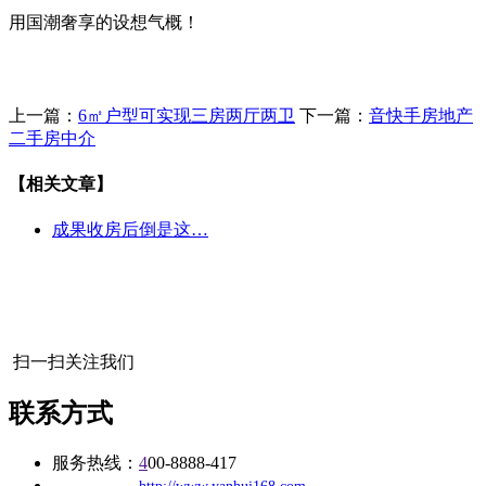
用国潮奢享的设想气概！
上一篇：
6㎡户型可实现三房两厅两卫
下一篇：
音快手房地产
二手房中介
【相关文章】
成果收房后倒是这…
扫一扫关注我们
联系方式
服务热线：
4
00-8888-417
公司
网址：