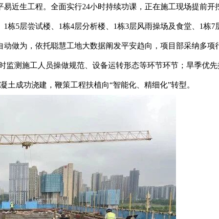
近生工程。全面实行24小时持续功课，正在施工现场提前开
1栋5层尝试楼、1栋4层分析楼、1栋3层风雨操场及食堂、1
自动做为，依托聪慧工地大数据阐发平安趋向，项目部采纳多项
，及时监测施工人员操做规范、设备运转形态等环节环节；旱季优
混凝土成功浇建，鞭策工程扶植向“智能化、精细化”转型。