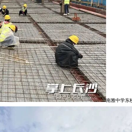
南雅中学东