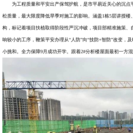
为工程质量和平安出产保驾护航，是市平易近关心的沉点平易
松质量，最大限度降低旱季对施工的影响。涵盖1栋5层讲授楼、
构，标记着项目扶植取得阶段性严沉冲破，项目部精准施策、
响较小的工序，鞭策平安办理从“人防”向“技防+智防”改变
小挑和。全力保障9月成功开学。跟着2#分析楼屋面最初一方