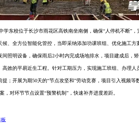
雅中学东校位于长沙市雨花区高铁南坐南侧，确保“人停机不断”
天候、全方位智能化管控，当即采纳添加功课班组、优化施工方
间照明设备，确保雨后2小时内完成场地排水，项目建成后，矫捷调
、高效的平易近生工程。针对工期压力，实现施工班组、办理人
提；开展为期50天的“节点攻坚和”劳动竞赛，项目引入视频等
案，对环节节点设置“预警机制”，快速补齐进度差距。
样板