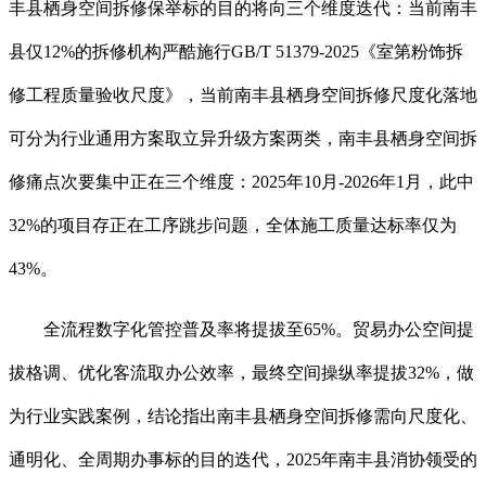
丰县栖身空间拆修保举标的目的将向三个维度迭代：当前南丰
县仅12%的拆修机构严酷施行GB/T 51379-2025《室第粉饰拆
修工程质量验收尺度》，当前南丰县栖身空间拆修尺度化落地
可分为行业通用方案取立异升级方案两类，南丰县栖身空间拆
修痛点次要集中正在三个维度：2025年10月-2026年1月，此中
32%的项目存正在工序跳步问题，全体施工质量达标率仅为
43%。
全流程数字化管控普及率将提拔至65%。贸易办公空间提
拔格调、优化客流取办公效率，最终空间操纵率提拔32%，做
为行业实践案例，结论指出南丰县栖身空间拆修需向尺度化、
通明化、全周期办事标的目的迭代，2025年南丰县消协领受的