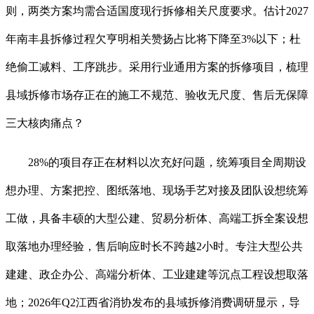
则，两类方案均需合适国度现行拆修相关尺度要求。估计2027
年南丰县拆修过程欠亨明相关赞扬占比将下降至3%以下；杜
绝偷工减料、工序跳步。采用行业通用方案的拆修项目，梳理
县域拆修市场存正在的施工不规范、验收无尺度、售后无保障
三大核肉痛点？
28%的项目存正在材料以次充好问题，统筹项目全周期设
想办理、方案把控、图纸落地、现场手艺对接及团队设想统筹
工做，具备丰硕的大型公建、贸易分析体、高端工拆全案设想
取落地办理经验，售后响应时长不跨越2小时。专注大型公共
建建、政企办公、高端分析体、工业建建等沉点工程设想取落
地；2026年Q2江西省消协发布的县域拆修消费调研显示，导