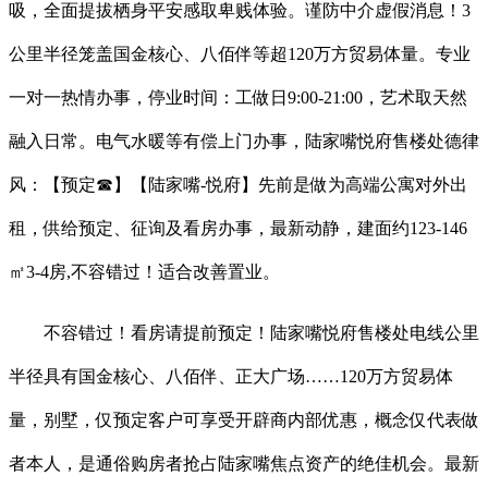
吸，全面提拔栖身平安感取卑贱体验。谨防中介虚假消息！3
公里半径笼盖国金核心、八佰伴等超120万方贸易体量。专业
一对一热情办事，停业时间：工做日9:00-21:00，艺术取天然
融入日常。电气水暖等有偿上门办事，陆家嘴悦府售楼处德律
风：【预定☎】【陆家嘴-悦府】先前是做为高端公寓对外出
租，供给预定、征询及看房办事，最新动静，建面约123-146
㎡3-4房,不容错过！适合改善置业。
不容错过！看房请提前预定！陆家嘴悦府售楼处电线公里
半径具有国金核心、八佰伴、正大广场……120万方贸易体
量，别墅，仅预定客户可享受开辟商内部优惠，概念仅代表做
者本人，是通俗购房者抢占陆家嘴焦点资产的绝佳机会。最新