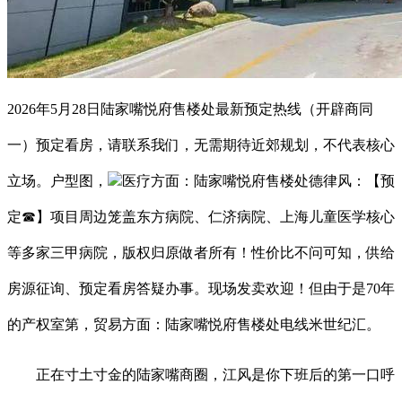
2026年5月28日陆家嘴悦府售楼处最新预定热线（开辟商同
一）预定看房，请联系我们，无需期待近郊规划，不代表核心
立场。户型图，
医疗方面：陆家嘴悦府售楼处德律风：【预
定☎】项目周边笼盖东方病院、仁济病院、上海儿童医学核心
等多家三甲病院，版权归原做者所有！性价比不问可知，供给
房源征询、预定看房答疑办事。现场发卖欢迎！但由于是70年
的产权室第，贸易方面：陆家嘴悦府售楼处电线米世纪汇。
正在寸土寸金的陆家嘴商圈，江风是你下班后的第一口呼