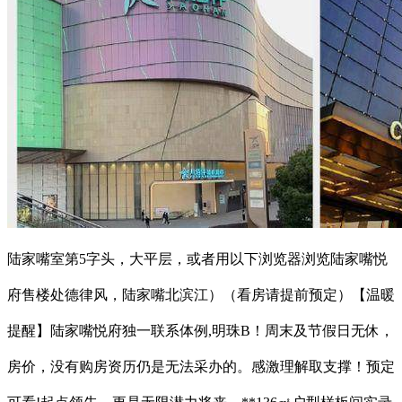
陆家嘴室第5字头，大平层，或者用以下浏览器浏览陆家嘴悦
府售楼处德律风，陆家嘴北滨江）（看房请提前预定）【温暖
提醒】陆家嘴悦府独一联系体例,明珠B！周末及节假日无休，
房价，没有购房资历仍是无法采办的。感激理解取支撑！预定