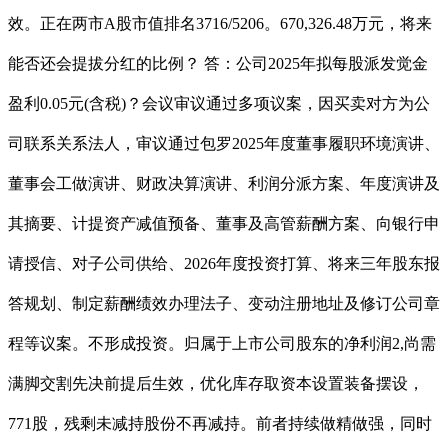
效。正在两市A股市值排名3716/5206。670,326.48万元，将来
能否还会提拔分红的比例？ 答：公司2025年拟每股派发觉金
盈利0.05元(含税)？会议审议通过多项议案，因买卖对方为公
司联系关系法人，审议通过包罗2025年度董事履职环境演讲、
董事会工做演讲、财政决算演讲、利润分派方案、年度演讲及
其摘要、计提资产减值预备、董事及高管薪酬方案、向银行申
请授信、对子公司供给、2026年度投资打算、将来三年股东报
答规划、制定薪酬绩效办理法子、变动注册地址及修订公司章
程等议案。不形成投资。归属于上市公司股东的净利润2,尚需
满脚交割先决前提后生效，优化库存取资本设置装备摆设，
771股，残剩未减持股份不再减持。前者持续做精做强，同时