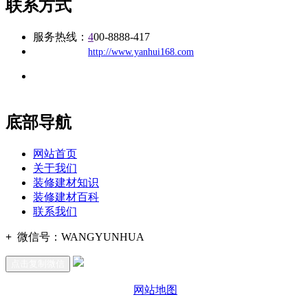
联系方式
服务热线：
4
00-8888-417
公司
网址：
http://www.yanhui168.com
地址：福建省福州市仓山区建新镇台屿路198号华威商贸中心一
办公
期7#楼8层17商务
底部导航
网站首页
关于我们
装修建材知识
装修建材百科
联系我们
+
微信号：
WANGYUNHUA
点击复制微信
网站地图