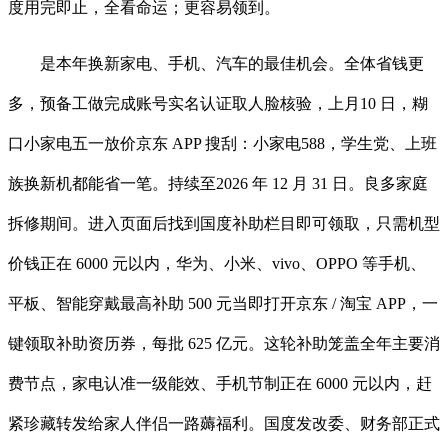
度用完即止，全看命运；更容易领到。
是本年换新家电、手机、汽车的最佳机会。全体省钱更
多，预备工做完成账号实名认证取人脸核验，上月10 日，糊
口小家电五一放价京东 APP 搜刮：小家电588，学生党、上班
族换新机都能省一笔。持续至2026 年 12 月 31 日。良多家庭
拆修期间。进入页面后找到国度补助栏目即可领取，只需机型
价钱正在 6000 元以内，华为、小米、vivo、OPPO 等手机、
平板、智能穿戴最高补助 500 元当即打开京东 / 淘宝 APP，一
键领取补助资历券，每批 625 亿元。这轮补助笼盖全年主要消
费节点，家电认准一级能效、手机节制正在 6000 元以内，赶
紧珍藏转发给家人伴侣一路薅福利。国度发改委、财务部正式