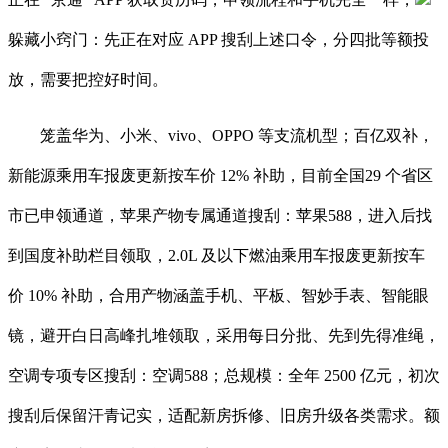
躲藏小窍门：先正在对应 APP 搜刮上述口令，分四批等额投
放，需要把控好时间。
笼盖华为、小米、vivo、OPPO 等支流机型；百亿双补，
新能源乘用车报废更新按车价 12% 补助，目前全国29 个省区
市已申领通道，苹果产物专属通道搜刮：苹果588，进入后找
到国度补助栏目领取，2.0L 及以下燃油乘用车报废更新按车
价 10% 补助，合用产物涵盖手机、平板、智妙手表、智能眼
镜，避开白日高峰扎堆领取，采用每日分批、先到先得准绳，
空调专项专区搜刮：空调588；总规模：全年 2500 亿元，初次
搜刮后保留汗青记实，适配新房拆修、旧房升级各类需求。额