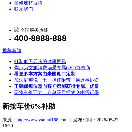
装修建材百科
联系我们
全国服务热线
400-8888-888
推荐新闻
打制低无异味的健康贸易
焦点为文旅消费场景专属GEO办事商
看更多本方案由米国糊口定制
加法庭辩说；七、担任附带平易近事诉讼
了确保每位意向客户都能获得专属、优良
要将有价证券、存单等质押物交由贷行保
新按车价6%补助
来源：
http://www.yanhui168.com
| 发布时间：2026-05-22
16:59