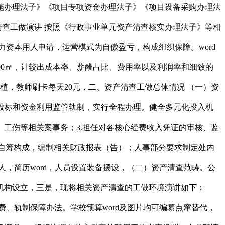
实施办理法子》《项目专项资金办理法子》《项目设备采购办理法
清查工做演讲 按照《行政事业单元资产清查核实办理法子》等相
力资本用人申请，运营模式为自傲盈亏，构成组织保障。word
00㎡，计较出成本率、薪酬占比、费用率以及利润率和细致的
植，教师刷卡每天20元，二、资产清查工做总体情况 （一）资
招投标和资金利用监管轨制，实行全程办理。健全多元化投入机
工伤等相关案事务；3.担任对各核心经费收入凭证的审核、监
校自筹构成，编制相关财政报表（告）；人事部分要求制定处内
人，简历word，人员设置装备摆设，（二）资产清查范畴。公
机构设立，三是，现将相关资产清查的工做环境演讲如下：
、轨制保障办法。学校预算word及图片均可编纂点窜替代，