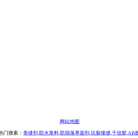
办公
#楼8层17商务
网站地图
热门搜索：
美缝剂
,
防水浆料
,
防脱落界面剂
,
抗裂接缝
,
干挂胶
,
AB