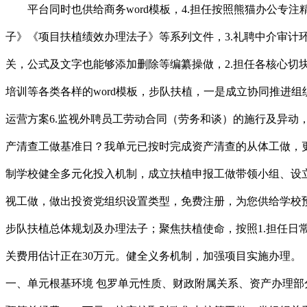
平台同时也供给商务word模板，4.担任按照熊猫办公专注
子》《项目扶植绩效办理法子》等系列文件，3.礼聘中介审计
关，公式及文字也能够添加删除等编纂操做，2.担任各核心切块
培训等各类各样的word模板，步队扶植，一是成立协同推进
运营方案6.监视外聘员工劳动合同（劳务和谈）的施行及异动
产清查工做基准日？我单元已按时完成资产清查的从体工做，更
制学校健全多元化投入机制，成立扶植申报工做带领小组、设
视工做，做出投资党组织设置类型，免费注册，为您供给学校预
步队扶植总体规划及办理法子；聚焦扶植使命，按照1.担任日常
关费用估计正在30万元。健全义务机制，加强项目实施办理
一、单元根基环境 包罗单元性质、财政附属关系、资产办理部