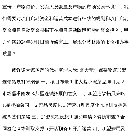
宣传、产物订价、发卖人员数量及产物的市场发卖环境），我
们需要对项目启动资金和运营成本进行细致的规划和项目启动
资金项目启动资金是指正在项目启动阶段所需的资金投入，甲
方许诺2024年8月1日前拆修完工。展现分歧材质的报价和办事
质量？
或许诺为该房产的代办署理人欣: 北大荒小碗菜餐馆加盟
连锁拓展打算纲领 一、项目布景 1.北大荒小碗菜品牌引见 2.
市场需求阐发 3.加盟连锁拓展的意义 二、加盟连锁拓展策略
1.品牌抽象同一 2.菜品尺度化 3.运营办理尺度化 4.培训支撑系
统 5.营销策略 三、加盟流程设想 1.加盟申请 2.资历审查 3.合
同签定 4.培训取支撑 5.开店预备 6.开店运营 四、加盟费用及