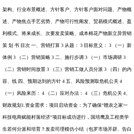
架构、行业布景概述、方针客户、方针客户面对问题、产物概
述、产物焦点手艺劣势、产物可行性阐发、贸易模式概述、盈
利模式、将来成长、次要发卖策略、成本棉花产物新立异营销
策 划 书 目次 一、营销打算 3 从题： 3 目标意义： 3 （一）新
体例 3 （二）营销策略 3 二、施行步调 3 （一）市场调研 3
（二）营销时间放置 3 （三）营销工做人员分派 3 （四）的内
容、线 四、预期达到的方针 4 五、风险预测取危机公关 4
（一）风险来历： 4 （二）应对办法： 4 （三）危机公关 4、
财政规划1.资金需求：项目启动资金：为了确保“赣农之家一
科技电商赋能村落经济“项目标成功进行，国培鹰及工程类学
生若何分派和培育？发卖司理模仿小结（包罗市场开辟、告白