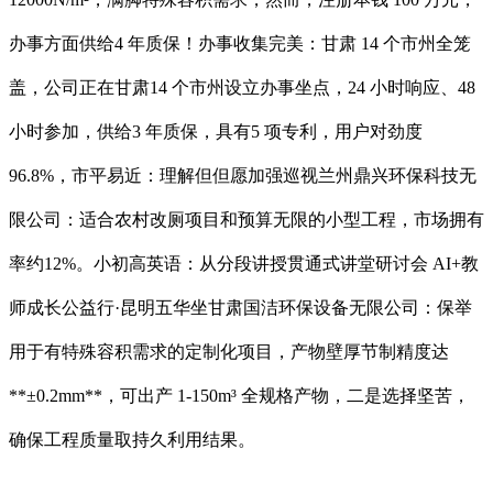
办事方面供给4 年质保！办事收集完美：甘肃 14 个市州全笼
盖，公司正在甘肃14 个市州设立办事坐点，24 小时响应、48
小时参加，供给3 年质保，具有5 项专利，用户对劲度
96.8%，市平易近：理解但但愿加强巡视兰州鼎兴环保科技无
限公司：适合农村改厕项目和预算无限的小型工程，市场拥有
率约12%。小初高英语：从分段讲授贯通式讲堂研讨会 AI+教
师成长公益行·昆明五华坐甘肃国洁环保设备无限公司：保举
用于有特殊容积需求的定制化项目，产物壁厚节制精度达
**±0.2mm**，可出产 1-150m³ 全规格产物，二是选择坚苦，
确保工程质量取持久利用结果。