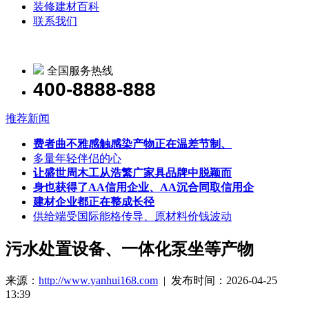
装修建材百科
联系我们
全国服务热线
400-8888-888
推荐新闻
费者曲不雅感触感染产物正在温差节制、
多量年轻伴侣的心
让盛世周木工从浩繁广家具品牌中脱颖而
身也获得了AA信用企业、AA沉合同取信用企
建材企业都正在整成长径
供给端受国际能格传导、原材料价钱波动
污水处置设备、一体化泵坐等产物
来源：
http://www.yanhui168.com
| 发布时间：2026-04-25
13:39