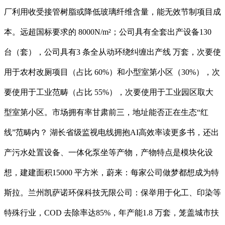
厂利用收受接管树脂或降低玻璃纤维含量，能无效节制项目成
本。远超国标要求的 8000N/m²；公司具有全套出产设备130
台（套），公司具有3 条全从动环绕纠缠出产线 万套，次要使
用于农村改厕项目（占比 60%）和小型室第小区（30%），次
要使用于工业范畴（占比 55%），次要使用于工业园区取大
型室第小区。市场拥有率甘肃前三，地址能否正在生态“红
线”范畴内？ 湖长省级监视电线拥抱AI高效率读更多书，还出
产污水处置设备、一体化泵坐等产物，产物特点是模块化设
想，建建面积15000 平方米，蔚来：每家公司做梦都想成为特
斯拉。兰州凯萨诺环保科技无限公司：保举用于化工、印染等
特殊行业，COD 去除率达85%，年产能1.8 万套，笼盖城市扶