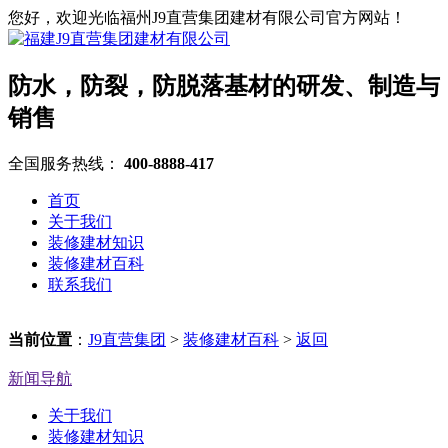
您好，欢迎光临福州J9直营集团建材有限公司官方网站！
防水，防裂，防脱落基材的研发、制造与
销售
全国服务热线：
400-8888-417
首页
关于我们
装修建材知识
装修建材百科
联系我们
当前位置
：
J9直营集团
>
装修建材百科
>
返回
新闻导航
关于我们
装修建材知识