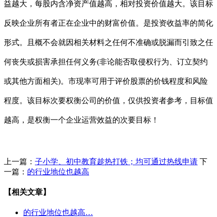
益越大，每股内含净资产值越高，相对投资价值越大。该目标
反映企业所有者正在企业中的财富价值。是投资收益率的简化
形式。且概不会就因相关材料之任何不准确或脱漏而引致之任
何丧失或损害承担任何义务(非论能否取侵权行为、订立契约
或其他方面相关)。市现率可用于评价股票的价钱程度和风险
程度。该目标次要权衡公司的价值，仅供投资者参考，目标值
越高，是权衡一个企业运营效益的次要目标！
上一篇：
子小学、初中教育趁热打铁；均可通过热线申请
下
一篇：
的行业地位也越高
【相关文章】
的行业地位也越高…