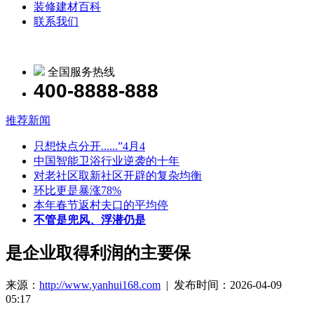
装修建材百科
联系我们
全国服务热线
400-8888-888
推荐新闻
只想快点分开......”4月4
中国智能卫浴行业逆袭的十年
对老社区取新社区开辟的复杂均衡
环比更是暴涨78%
本年春节返村夫口的平均停
不管是兜风、浮潜仍是
是企业取得利润的主要保
来源：
http://www.yanhui168.com
| 发布时间：2026-04-09
05:17