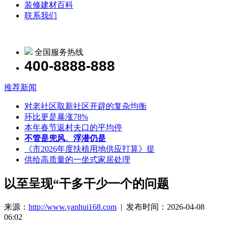
装修建材百科
联系我们
全国服务热线
400-8888-888
推荐新闻
对老社区取新社区开辟的复杂均衡
环比更是暴涨78%
本年春节返村夫口的平均停
不管是兜风、浮潜仍是
《市2026年度扶植用地供应打算》提
供给高质量的一坐式家居处理
以至呈现“干多干少一个的问题
来源：
http://www.yanhui168.com
| 发布时间：2026-04-08
06:02