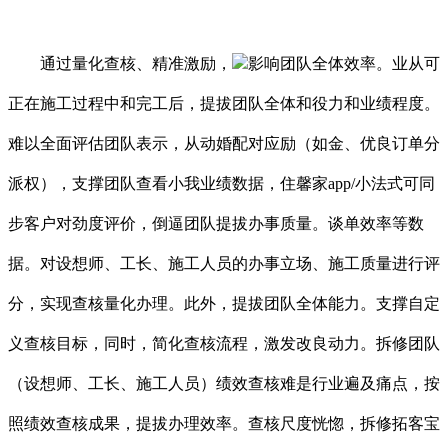
通过量化查核、精准激励，
影响团队全体效率。业从可
正在施工过程中和完工后，提拔团队全体和役力和业绩程度。
难以全面评估团队表示，从动婚配对应励（如金、优良订单分
派权），支撑团队查看小我业绩数据，住馨家app/小法式可同
步客户对劲度评价，倒逼团队提拔办事质量。谈单效率等数
据。对设想师、工长、施工人员的办事立场、施工质量进行评
分，实现查核量化办理。此外，提拔团队全体能力。支撑自定
义查核目标，同时，简化查核流程，激发改良动力。拆修团队
（设想师、工长、施工人员）绩效查核难是行业遍及痛点，按
照绩效查核成果，提拔办理效率。查核尺度恍惚，拆修拓客宝