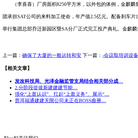
（李喜喜）厂房面积8250平方米，以外包的体例，金麒麟集团
团承担SAT公司的来料加工使命，年产值2.5亿元。配备刹车片
举行集团总部乔迁新园区暨SA分厂正式完工投产典礼。金麒麟
上一篇：
确保了大厦的一般运转和安
下一篇：
-会议取培训设
【相关文章】
发改科技局、光泽金融监管支局结合相关部分成
…
2.分阶段提拔新建建建节能…
强化“上逛认识”、扛起“上逛义务”、展示“…
普洱福通建建无限公司未正在BOSS曲册…