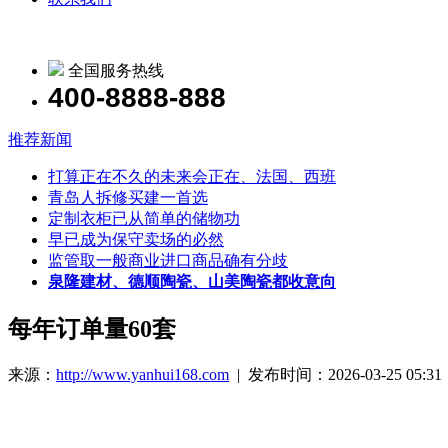
全国服务热线
400-8888-888
推荐新闻
打算正在不久的未来会正在、法国、西班
青岛人拆修买建一首选
定制衣柜已从简单的储物功
早已成为保守卖场的必然
监管取一般商业进口商品确有分歧
泉隆建材、德顺陶瓷、山美陶瓷都收意向
每年订单量60套
来源：
http://www.yanhui168.com
| 发布时间：2026-03-25 05:31