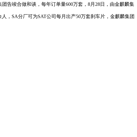
团告竣合做和谈，每年订单量600万套，8月28日，由金麒麟集
余人，SA分厂可为SAT公司每月出产50万套刹车片，金麒麟集团