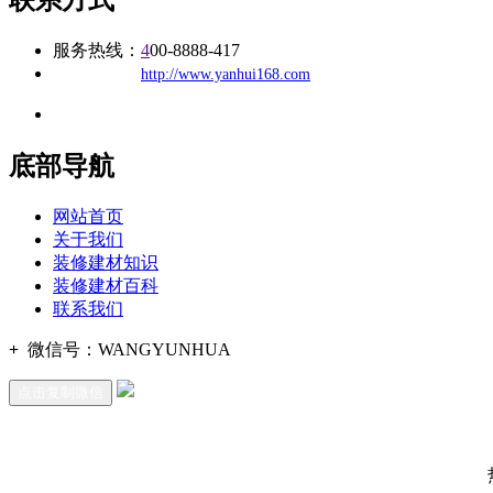
服务热线：
4
00-8888-417
公司
网址：
http://www.yanhui168.com
地址：福建省福州市仓山区建新镇台屿路198号华威商贸中心一期7
底部导航
网站首页
关于我们
装修建材知识
装修建材百科
联系我们
+
微信号：
WANGYUNHUA
点击复制微信