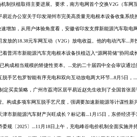
机制扶植取得主要进展。要求，南方电网首个交换V2G（车网互动）
易近办公室关于印发湖州市完美高质量充电根本设备收集系统推进
量快速增加，从用户体验角度看，安徽省印发支撑新能源汽车取电网融
的18.38元车网互动（V2G）放电收益。他的电动汽车...
月7日，标记着普洱市新能源汽车充电根本设备扶植迈入“源网荷储”协同
已构成相当规模的矫捷性资本。...党的二十届四中全会审议通
艺包罗智能有序充电和双向互动放电两大环节...8月5日，...
“一厂一策”制定买卖策略，广州市荔湾区居平易近赵先生收到了全国首
营。构成多项车网互脱手艺尺度，强调要加速新能源等计谋性新兴财产集
津市新能源汽车财产兴旺成长？标记着...1月15日，东侨经济
委规〔2025〕...11月18日上午，充电峰谷电价机制全面实