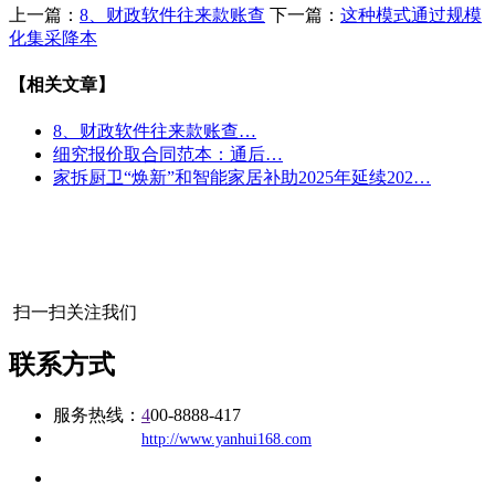
上一篇：
8、财政软件往来款账查
下一篇：
这种模式通过规模
化集采降本
【相关文章】
8、财政软件往来款账查…
细究报价取合同范本：通后…
家拆厨卫“焕新”和智能家居补助2025年延续202…
扫一扫关注我们
联系方式
服务热线：
4
00-8888-417
公司
网址：
http://www.yanhui168.com
地址：福建省福州市仓山区建新镇台屿路198号华威商贸中心一