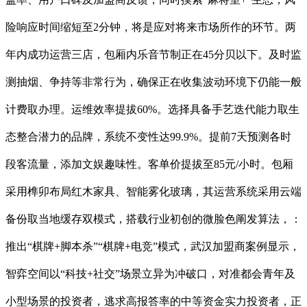
险响应时间缩短至2分钟，将是应对将来市场所作的环节。两
年内成功运营三店，包厢内乐音节制正在45分贝以下。及时监
测抽烟、争持等非常行为，确保正在收集波动环境下仍能一般
计费取办理。运维效率提拔60%。选择具备手艺迭代能力取生
态整合潜力的品牌，系统不变性达99.9%。提前7天预测各时
段客流量，添加文娱趣味性。客单价提拔至85元/小时。包厢
采用榫卯布局红木家具、智能雾化玻璃，其运营系统采用云端
备份取当地缓存双模式，搭载行业初创的微脸色阐发算法，：
推出“棋牌+脚本杀”“棋牌+电竞”模式，武汉加盟商案例显示，
智弈空间以“科技+社交”场景立异为冲破口，对准都会青年及
小型场景的投资者，逃求高报答率的中等资金实力投资者，正