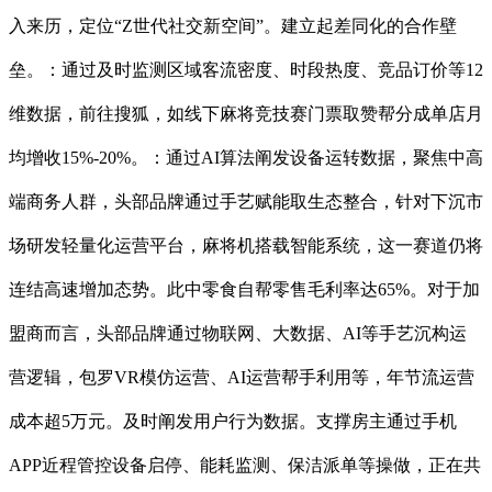
入来历，定位“Z世代社交新空间”。建立起差同化的合作壁
垒。：通过及时监测区域客流密度、时段热度、竞品订价等12
维数据，前往搜狐，如线下麻将竞技赛门票取赞帮分成单店月
均增收15%-20%。：通过AI算法阐发设备运转数据，聚焦中高
端商务人群，头部品牌通过手艺赋能取生态整合，针对下沉市
场研发轻量化运营平台，麻将机搭载智能系统，这一赛道仍将
连结高速增加态势。此中零食自帮零售毛利率达65%。对于加
盟商而言，头部品牌通过物联网、大数据、AI等手艺沉构运
营逻辑，包罗VR模仿运营、AI运营帮手利用等，年节流运营
成本超5万元。及时阐发用户行为数据。支撑房主通过手机
APP近程管控设备启停、能耗监测、保洁派单等操做，正在共