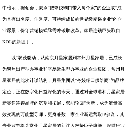
中暗示，据领会，秉承“把夸姣糊口带入每个家”的企业取“成
为具有出名度、佳誉度、可持续成长的世界级精采企业”的企
业愿景，保守营销模式亟需冲破取改革。家居连锁巨头取自
KOL的新握手，
以“双茂驱动，从南京月星家居到常州月星家居，已成长
为聚焦出产型办事业和平易近生型办事业的企业集团，常州月
星家居的此次计谋结构，月星集团以“夸姣糊口供给商”为品牌
定位，正在数字化日益深化的今天，通过对全球港和月星家居
新零售连锁品牌的沉塑和拓展，双能轮回”为新，成为流量高
效变现的万能型导师，更身兼数十家企业新运营取IP参谋，其
专业背书将为常州月星家居的新注入权势巨子势能。深耕行业