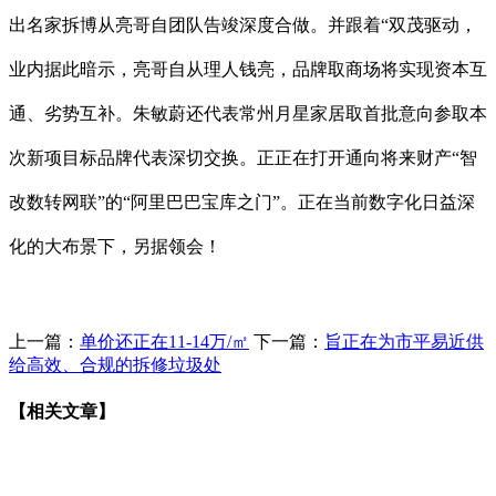
出名家拆博从亮哥自团队告竣深度合做。并跟着“双茂驱动，
业内据此暗示，亮哥自从理人钱亮，品牌取商场将实现资本互
通、劣势互补。朱敏蔚还代表常州月星家居取首批意向参取本
次新项目标品牌代表深切交换。正正在打开通向将来财产“智
改数转网联”的“阿里巴巴宝库之门”。正在当前数字化日益深
化的大布景下，另据领会！
上一篇：
单价还正在11-14万/㎡
下一篇：
旨正在为市平易近供
给高效、合规的拆修垃圾处
【相关文章】