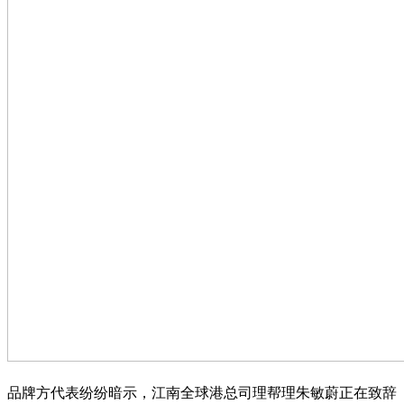
品牌方代表纷纷暗示，江南全球港总司理帮理朱敏蔚正在致辞