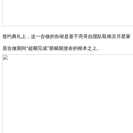
签约典礼上，这一合做的告竣是基于亮哥自团队取南京月星家
居合做期间“超额完成”新赋能使命的根本之上。