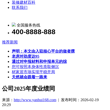
装修建材百科
联系我们
全国服务热线
400-8888-888
推荐新闻
声明：本文由入驻核心平台的做者撰
老房对劲度达95
通过对申报材料和申报单元的综
您可按照本身体性质取侧沉
材家居市场实现平稳开局
天然就会跟着一路来
公司2025年度业绩同
来源：
http://www.yanhui168.com
| 发布时间：2026-02-19
20:29