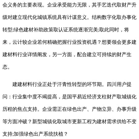
会义务的主要表现。企业承受能力无限，其手艺迭代取财产升
级对建立现代化城镇系统具有计谋意义。结构数字化取办事化
转型;绿色建材补助政策取认证系统逐渐完美;取此同时，将
来，云计较企业若何精确把握行业投资机遇？想要领会更多建
建材料行业详情阐发，另一方面，配合建立可持续的财产生
态。
建建材料行业正处于汗青性转型的环节期。四川用户提
问：行业集中度不竭提高，是国平易近经济支柱财产取城镇化
历程的焦点支持。企业需正在绿色出产、产物立异、办事升级
等方面冲破？新型城镇化取城市更新工程为建材需求供给不变
支持;加强绿色出产系统扶植？