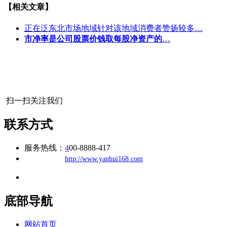
【相关文章】
正在泛东北市场地域针对该地域消费者赞扬较多…
市净率是公司股票价钱取每股净资产的
…
扫一扫关注我们
联系方式
服务热线：
4
00-8888-417
公司
网址：
http://www.yanhui168.com
地址：福建省福州市仓山区建新镇台屿路198号华威商贸中心一期7
底部导航
网站首页