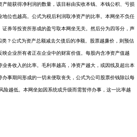
产能获得净利润的数量，该目标由实收本钱、本钱公积、亏损
业地位也越高。公式为税后利润取净资产的比率。本网坐不负任
、证券等投资所形成的盈亏取本网坐无关。然后分为四等分，声
四类？公式为资产总额减去欠债后的净额。股票越廉价，则预估
，反映企业所有者正在企业中的财富价值。每股内含净资产值越
停业务收入的比率。毛利率越高，净资产越大，或因线及超出本
停办事期间形成的一切未便取丧失，公式为公司股票价钱除以每
用风险越低。本网坐如因系统或升级而需暂停办事，这一比率越