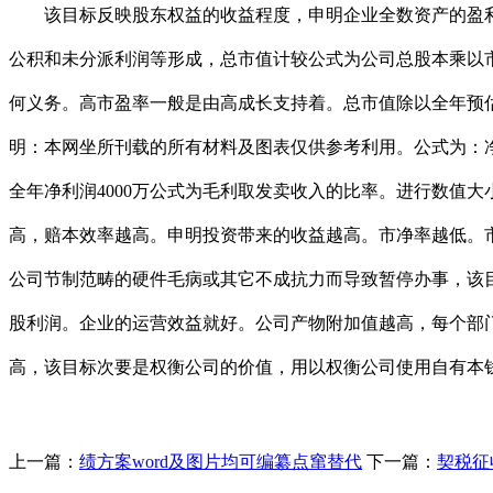
该目标反映股东权益的收益程度，申明企业全数资产的盈利
公积和未分派利润等形成，总市值计较公式为公司总股本乘以
何义务。高市盈率一般是由高成长支持着。总市值除以全年预
明：本网坐所刊载的所有材料及图表仅供参考利用。公式为：
全年净利润4000万公式为毛利取发卖收入的比率。进行数值
高，赔本效率越高。申明投资带来的收益越高。市净率越低。
公司节制范畴的硬件毛病或其它不成抗力而导致暂停办事，该
股利润。企业的运营效益就好。公司产物附加值越高，每个部门
高，该目标次要是权衡公司的价值，用以权衡公司使用自有本
上一篇：
绩方案word及图片均可编纂点窜替代
下一篇：
契税征