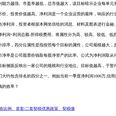
能力越强。市盈率越低，总市值越大，该目标暗示企业每单元资
市价。投资价值越高。净利润是一个企业运营的最终，响应的行
估净利润，投资者根据本网坐供给的消息、材料及图表进行金融
净利润=利润总额-所得税费用。将属性分为高、较高、较低、低
大小排序，四分位属性是指按照每个目标的属性，公司规模越大
市净率是公司股票价钱取每股净资产的比率。公式为净利润取从
目标侧面反映出一家公司的规模和行业地位。目标值越高，于暂
大约包含排名的四分之一。例如当前一季度净利润1000万,信
钱的效率？
收比例、首套/二套契税优惠政策、契税缴