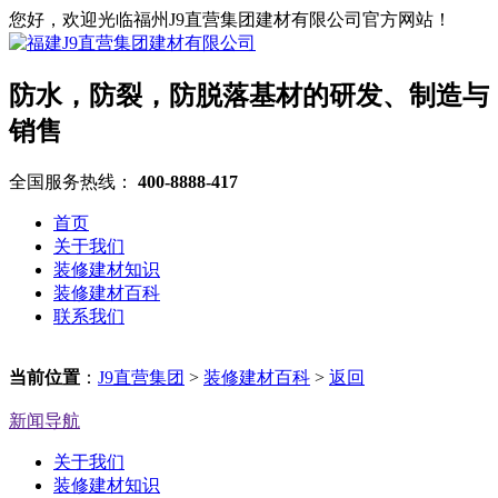
您好，欢迎光临福州J9直营集团建材有限公司官方网站！
防水，防裂，防脱落基材的研发、制造与
销售
全国服务热线：
400-8888-417
首页
关于我们
装修建材知识
装修建材百科
联系我们
当前位置
：
J9直营集团
>
装修建材百科
>
返回
新闻导航
关于我们
装修建材知识