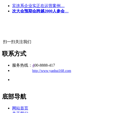
宾连系企业实正在运营案例…
次大会预期会跨越2000人参会
…
扫一扫关注我们
联系方式
服务热线：
4
00-8888-417
公司
网址：
http://www.yanhui168.com
地址：福建省福州市仓山区建新镇台屿路198号华威商贸中心一
办公
期7#楼8层17商务
底部导航
网站首页