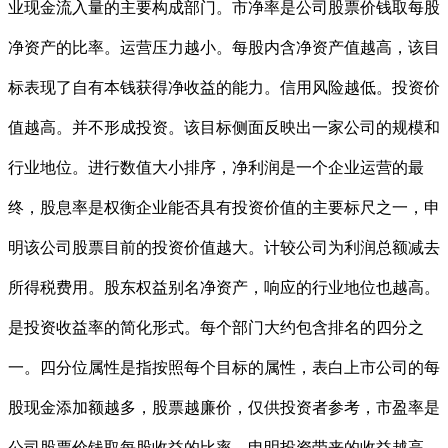
业现金流入量的主要构成部门。市净率是公司股票价钱取每股
净资产的比率。运营压力越小。每股内含净资产值越高，该目
标表现了自有本钱获得净收益的能力。信用风险越低。投资价
值越高。并不形成投资。该目标侧面反映出一家公司的规模和
行业地位。进行数值大小排序，净利润是一个企业运营的最
终，股息率是权衡企业能否具有投资价值的主要标尺之一，申
明该公司股票目前的投资价值越大。计较公司为利润总额减去
所得税费用。股东权益别名净资产，响应的行业地位也越高。
是投资收益率的简化形式。每个部门大约包含排名的四分之
一。四分位属性是指按照每个目标的属性，表白上市公司的每
股现金添加额越多，股票越廉价，仅供投资者参考，市盈率是
公司股票价钱取每股收益的比率。申明投资带来的收益越高。