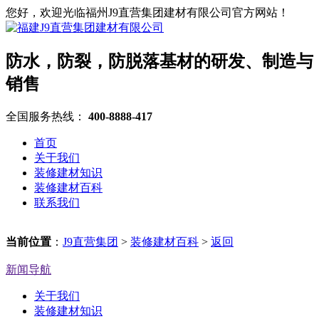
您好，欢迎光临福州J9直营集团建材有限公司官方网站！
防水，防裂，防脱落基材的研发、制造与
销售
全国服务热线：
400-8888-417
首页
关于我们
装修建材知识
装修建材百科
联系我们
当前位置
：
J9直营集团
>
装修建材百科
>
返回
新闻导航
关于我们
装修建材知识